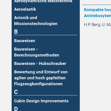
Aerodynamische Messtechnik
Aeroelastik
Kompakte hoch
Antriebssytem
Avionik und
Missionstechnologien
H.P. Berg, U. M
B
Bauweisen
Bauweisen -
Berechnungsmethoden
Bauweisen - Hubschrauber
Bewertung und Entwurf von
agilen und hoch gepfeilten
Flugzeugkonfigurationen
C
Cabin Design Improvements
D