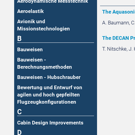
Aerodynamische Messtechnik
Aeroelastik
The Aquasoni
Avionik und
A. Baumann, C.
Missionstechnologien
B
The DECAN Pro
T. Nitschke, J.
Bauweisen
Bauweisen -
Berechnungsmethoden
Bauweisen - Hubschrauber
Bewertung und Entwurf von
agilen und hoch gepfeilten
Flugzeugkonfigurationen
C
Cabin Design Improvements
D