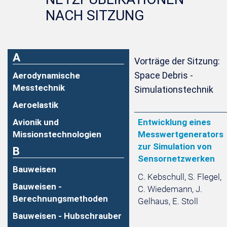
NACH SITZUNG
A
Vorträge der Sitzung:
Space Debris -
Aerodynamische
Messtechnik
Simulationstechnik
Aeroelastik
Avionik und
Entwicklung eines
Missionstechnologien
Messwertgenerators
zur Simulation von
B
Sensornetzwerken
Bauweisen
C. Kebschull, S. Flegel,
Bauweisen -
C. Wiedemann, J.
Berechnungsmethoden
Gelhaus, E. Stoll
Bauweisen - Hubschrauber