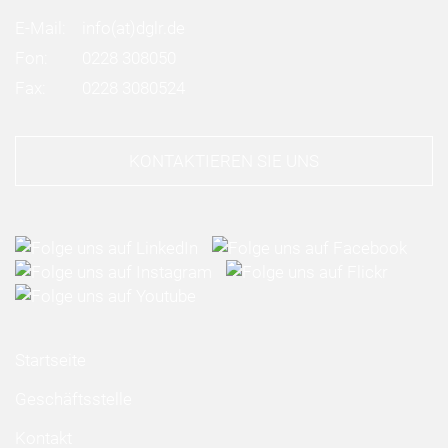
E-Mail:
info
(at)
dglr.de
Fon:
0228 308050
Fax:
0228 3080524
KONTAKTIEREN SIE UNS
Startseite
Geschäftsstelle
Kontakt