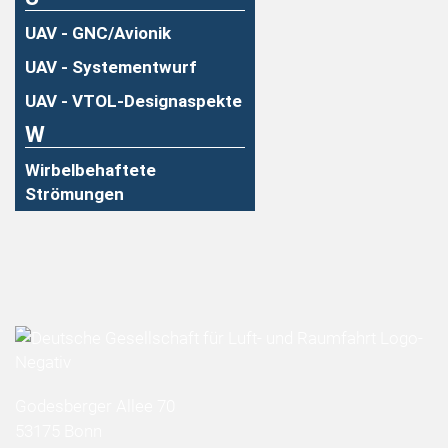
UAV - GNC/Avionik
UAV - Systementwurf
UAV - VTOL-Designaspekte
W
Wirbelbehaftete
Strömungen
Godesberger Allee 70
53175 Bonn