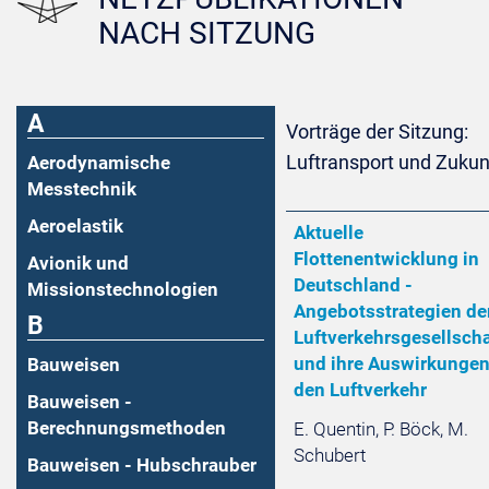
NACH SITZUNG
A
Vorträge der Sitzung:
Luftransport und Zukun
Aerodynamische
Messtechnik
Aeroelastik
Aktuelle
Flottenentwicklung in
Avionik und
Deutschland -
Missionstechnologien
Angebotsstrategien de
B
Luftverkehrsgesellsch
und ihre Auswirkungen
Bauweisen
den Luftverkehr
Bauweisen -
Berechnungsmethoden
E. Quentin, P. Böck, M.
Schubert
Bauweisen - Hubschrauber