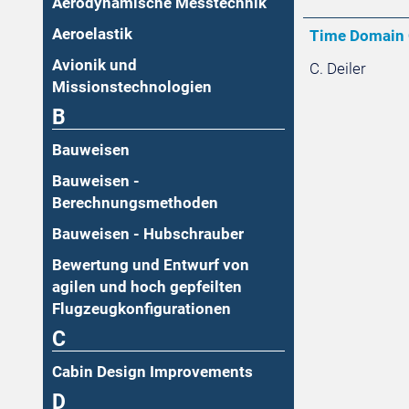
Aerodynamische Messtechnik
Aeroelastik
Time Domain O
Avionik und
C. Deiler
Missionstechnologien
B
Bauweisen
Bauweisen -
Berechnungsmethoden
Bauweisen - Hubschrauber
Bewertung und Entwurf von
agilen und hoch gepfeilten
Flugzeugkonfigurationen
C
Cabin Design Improvements
D