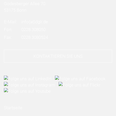
Godesberger Allee 70
53175 Bonn
E-Mail:
info
(at)
dglr.de
Fon:
0228 308050
Fax:
0228 3080524
KONTAKTIEREN SIE UNS
Startseite