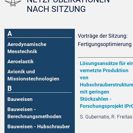
NACH SITZUNG
A
Vorträge der Sitzung:
Fertigungsoptimierung
Aerodynamische
Messtechnik
Aeroelastik
Lösungsansätze für ei
vernetzte Produktion
Avionik und
von
Missionstechnologien
Hubschrauberstruktur
B
mit geringen
Stückzahlen -
Bauweisen
Forschungsprojekt IPr
Bauweisen -
Berechnungsmethoden
S. Gubernatis, R. Freitas
Bauweisen - Hubschrauber