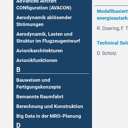
AdVanced Aircraft
CONfiguration (AVACON)
Modellbasiert
Aerodynamik ablösender
energieautar
Strömungen
R. Doering, F. 
Aerodynamik, Lasten und
Struktur im Flugzeugentwurf
Technical Sol
Avionikarchitekturen
D. Scholz
Avionikfunktionen
B
Bauweisen und
Fertigungskonzepte
Bemannte Raumfahrt
Berechnung und Konstruktion
Big Data in der MRO-Planung
D