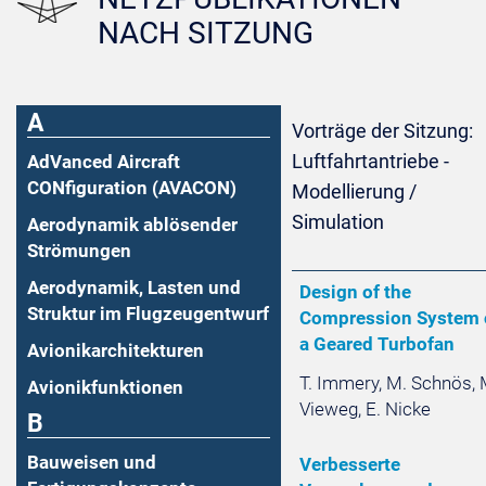
NACH SITZUNG
A
Vorträge der Sitzung:
Luftfahrtantriebe -
AdVanced Aircraft
CONfiguration (AVACON)
Modellierung /
Simulation
Aerodynamik ablösender
Strömungen
Aerodynamik, Lasten und
Design of the
Struktur im Flugzeugentwurf
Compression System 
a Geared Turbofan
Avionikarchitekturen
T. Immery, M. Schnös, 
Avionikfunktionen
Vieweg, E. Nicke
B
Bauweisen und
Verbesserte