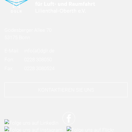
Godesberger Allee 70
53175 Bonn
E-Mail:
info
(at)
dglr.de
Fon:
0228 308050
Fax:
0228 3080524
KONTAKTIEREN SIE UNS