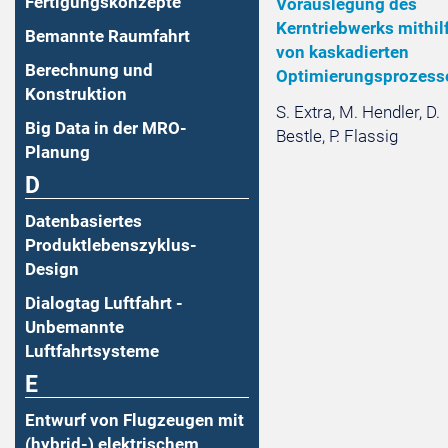
Fertigungskonzepte
Vorauslegung des
Kerntriebwerks mithil
Bemannte Raumfahrt
von kaskadierten
Berechnung und
Optimierungsprozess
Konstruktion
S. Extra, M. Hendler, D.
Big Data in der MRO-
Bestle, P. Flassig
Planung
D
Datenbasiertes
Produktlebenszyklus-
Design
Dialogtag Luftfahrt -
Unbemannte
Luftfahrtsysteme
E
Entwurf von Flugzeugen mit
(hybrid-) elektrischem