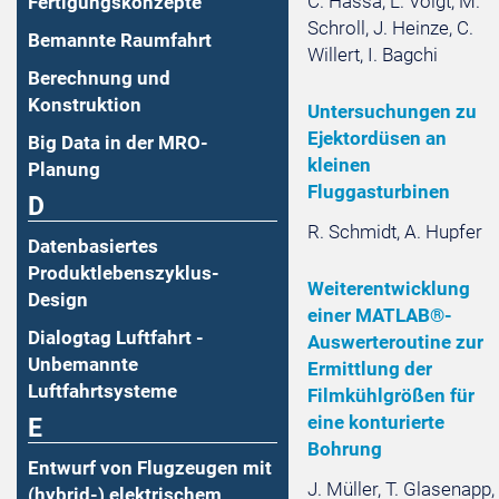
C. Hassa, L. Voigt, M.
Fertigungskonzepte
Schroll, J. Heinze, C.
Bemannte Raumfahrt
Willert, I. Bagchi
Berechnung und
Konstruktion
Untersuchungen zu
Ejektordüsen an
Big Data in der MRO-
kleinen
Planung
Fluggasturbinen
D
R. Schmidt, A. Hupfer
Datenbasiertes
Produktlebenszyklus-
Weiterentwicklung
Design
einer MATLAB®-
Dialogtag Luftfahrt -
Auswerteroutine zur
Unbemannte
Ermittlung der
Luftfahrtsysteme
Filmkühlgrößen für
eine konturierte
E
Bohrung
Entwurf von Flugzeugen mit
J. Müller, T. Glasenapp,
(hybrid-) elektrischem