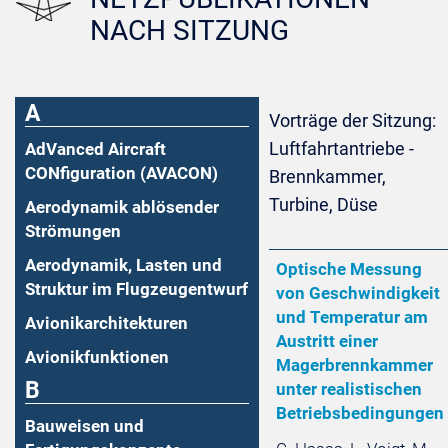
NACH SITZUNG
A
Vorträge der Sitzung:
Luftfahrtantriebe -
AdVanced Aircraft
CONfiguration (AVACON)
Brennkammer,
Turbine, Düse
Aerodynamik ablösender
Strömungen
Aerodynamik, Lasten und
Optische Messung
Struktur im Flugzeugentwurf
von Geschwindigkeit
und Temperatur am
Avionikarchitekturen
Austritt einer
Avionikfunktionen
Magerbrennkammer
B
unter realistischen
Betriebsbedingungen
Bauweisen und