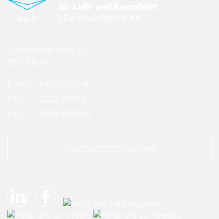
Godesberger Allee 70
53175 Bonn
E-Mail:
info
(at)
dglr.de
Fon:
0228 308050
Fax:
0228 3080524
KONTAKTIEREN SIE UNS