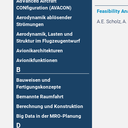
AdVanced Aircraft
CONfiguration (AVACON)
Feasibility A
Aerodynamik ablösender
A.E. Scholz, A
Strömungen
Aerodynamik, Lasten und
Struktur im Flugzeugentwurf
Avionikarchitekturen
Avionikfunktionen
B
Bauweisen und
Fertigungskonzepte
Bemannte Raumfahrt
Berechnung und Konstruktion
Big Data in der MRO-Planung
D