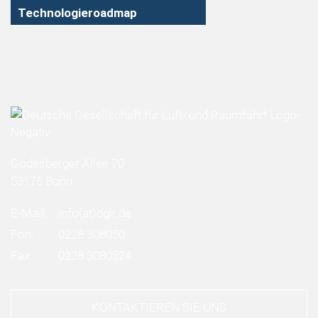
Technologieroadmap
Godesberger Allee 70
53175 Bonn
E-Mail:
info
(at)
dglr.de
Fon:
0228 308050
Fax:
0228 3080524
KONTAKTIEREN SIE UNS