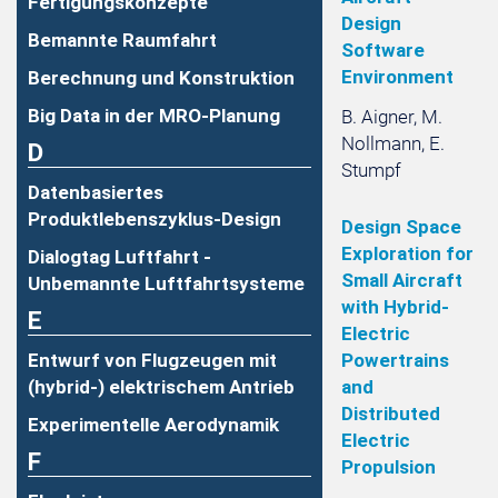
Fertigungskonzepte
Design
Bemannte Raumfahrt
Software
Environment
Berechnung und Konstruktion
Big Data in der MRO-Planung
B. Aigner, M.
Nollmann, E.
D
Stumpf
Datenbasiertes
Produktlebenszyklus-Design
Design Space
Exploration for
Dialogtag Luftfahrt -
Small Aircraft
Unbemannte Luftfahrtsysteme
with Hybrid-
E
Electric
Powertrains
Entwurf von Flugzeugen mit
and
(hybrid-) elektrischem Antrieb
Distributed
Experimentelle Aerodynamik
Electric
F
Propulsion