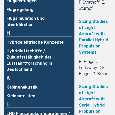
Flugleistungen
P. Strathoff, E.
Stumpf
Flugregelung
Flugsimulation und
Sizing Studies
Identifikation
of Light
H
Aircraft with
Parallel Hybrid
Hybridelektrische Konzepte
Propulsion
Hybridluftschiffe /
Systems
Zukunftsfähigkeit der
R. Rings, J.
Luftfahrtforschung in
Ludowicy, D.F.
Deutschland
Finger, C. Braun
K
Sizing Studies
Kabinenakustik
of Light
Kleinsatelliten
Aircraft with
L
Serial Hybrid
Propulsion
LHD Flugzeugkonfigurationen /