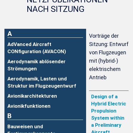
NACH SITZUNG
A
Vorträge der
Sitzung: Entwurf
AdVanced Aircraft
CONfiguration (AVACON)
von Flugzeugen
mit (hybrid-)
Aerodynamik ablösender
Strömungen
elektrischem
Antrieb
Aerodynamik, Lasten und
Struktur im Flugzeugentwurf
Avionikarchitekturen
Design of a
Hybrid Electric
Avionikfunktionen
Propulsion
B
System within
a Preliminary
Bauweisen und
Aircraft