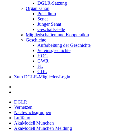
DGLR-Satzung
Organisation
Präsidium
Senat
Junger Senat
Geschäftsstelle
Mitgliedschaften und Kooperation
Geschichte
Aufarbeitung der Geschichte
Vereinsgeschichte
HOG
GWR
FL
CDL
Zum DGLR-Mitglieder-Login
DGLR
Vernetzen
Nachwuchsgruppen
Luftfahrt
AkaModell München
AkaModell München-Meldung