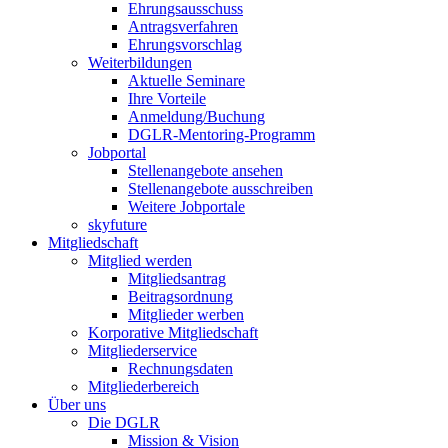
Ehrungsausschuss
Antragsverfahren
Ehrungsvorschlag
Weiterbildungen
Aktuelle Seminare
Ihre Vorteile
Anmeldung/Buchung
DGLR-Mentoring-Programm
Jobportal
Stellenangebote ansehen
Stellenangebote ausschreiben
Weitere Jobportale
skyfuture
Mitgliedschaft
Mitglied werden
Mitgliedsantrag
Beitragsordnung
Mitglieder werben
Korporative Mitgliedschaft
Mitgliederservice
Rechnungsdaten
Mitgliederbereich
Über uns
Die DGLR
Mission & Vision