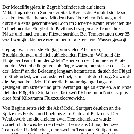
Der Modellflugplatz in Zagreb befindet sich auf einem
Militärflughafen im Süden der Stadt. Bereits die Anfahrt stellte sich
als abenteuerlich heraus: Mit dem Bus über einen Feldweg und
durch ein extra geschnittenes Loch im Sicherheitszaun erreichten die
Teilnehmer das Flugfeld. In Pavillons bezogen alle Teams ihre
Plätze und machten ihre Flieger startklar. Bei Temperaturen über 35
Grad war glücklicherweise immer für ausreichend Wasser gesorgt.
Geprägt war der erste Flugtag von vielen Abstürzen,
Bruchlandungen und nicht abhebenden Fliegern. Während die
Flüge bei Team 4 mit der „Steffi“ eher von der Routine der Piloten
und den Wetterbedingungen abhängig waren, musste sich das Team
der „Moni“ an die Beladung langsam herantasten, da sich der Flügel
im Strukturtest, wie vorausberechnet, sehr stark durchbog. So wurde
die Payload bei „Moni“ über die Flugdurchgänge langsam
gesteigert, um sichere und gute Wertungsflüge zu erzielen. Am Ende
hielt der Flügel im Strukturtest fast zwölf Kilogramm Nutzlast plus
circa fünf Kilogramm Flugzeugleergewicht.
Von Beginn setzte sich die AkaModell Stuttgart deutlich an die
Spitze des Felds – und blieb bis zum Ende auf Platz eins. Der
Wettbewerb um die anderen zwei Treppchenplätze wurde
vornehmlich zwischen den beiden Teams aus China, den zwei
Teams der TU München, dem zweiten Team aus Stuttgart und