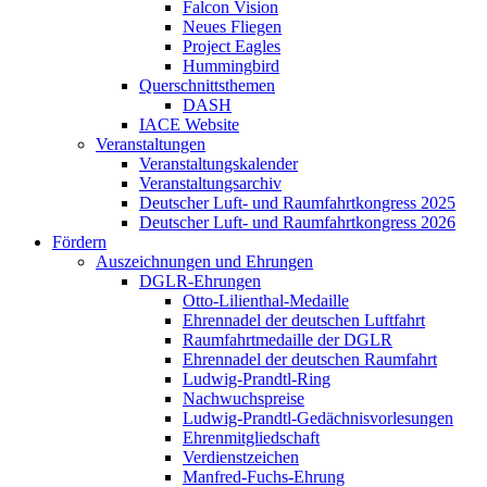
Falcon Vision
Neues Fliegen
Project Eagles
Hummingbird
Querschnittsthemen
DASH
IACE Website
Veranstaltungen
Veranstaltungskalender
Veranstaltungsarchiv
Deutscher Luft- und Raumfahrtkongress 2025
Deutscher Luft- und Raumfahrtkongress 2026
Fördern
Auszeichnungen und Ehrungen
DGLR-Ehrungen
Otto-Lilienthal-Medaille
Ehrennadel der deutschen Luftfahrt
Raumfahrtmedaille der DGLR
Ehrennadel der deutschen Raumfahrt
Ludwig-Prandtl-Ring
Nachwuchspreise
Ludwig-Prandtl-Gedächnisvorlesungen
Ehrenmitgliedschaft
Verdienstzeichen
Manfred-Fuchs-Ehrung