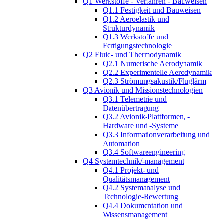
Q1 Werkstoffe - Verfahren - Bauweisen
Q1.1 Festigkeit und Bauweisen
Q1.2 Aeroelastik und
Strukturdynamik
Q1.3 Werkstoffe und
Fertigungstechnologie
Q2 Fluid- und Thermodynamik
Q2.1 Numerische Aerodynamik
Q2.2 Experimentelle Aerodynamik
Q2.3 Strömungsakustik/Fluglärm
Q3 Avionik und Missionstechnologien
Q3.1 Telemetrie und
Datenübertragung
Q3.2 Avionik-Plattformen, -
Hardware und -Systeme
Q3.3 Informationverarbeitung und
Automation
Q3.4 Softwareengineering
Q4 Systemtechnik/-management
Q4.1 Projekt- und
Qualitätsmanagement
Q4.2 Systemanalyse und
Technologie-Bewertung
Q4.4 Dokumentation und
Wissensmanagement