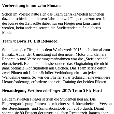
Vorbereitung in nur zehn Monaten
Schon im Vorfeld hatte sich das Team der AkaModell München
dazu entschieden, in diesem Jahr mit zwei Fliegern anzutreten. In
der Kürze der Zeit sollte dabei nur ein Flieger neu konstruiert
werden, beim anderen setzten die Studierenden auf ein älteres
Modell.
Team 4: Born TU Lift Reloaded
Somit kam der Flieger aus dem Wettbewerb 2015 noch einmal zum
Einsatz. Außer der Umrüstung auf den neuen Motor und kleinere
Reparatur- und Verbesserungsmaßnahmen war die „Steffi“ schnell
einsatzbereit. Bei ihr sollte insbesondere das Flugtraining die nicht
ganz optimale Konfiguration ausgleichen. Das Team setzte dafür
zwei Piloten mit Lehrer-Schüler-Verbindung ein – an jeder
Wendelinie einen. So war der Flieger zwar technisch eine geringere
Herausforderung, erforderte aber viel Training der beiden Piloten .
Neuauslegung Wettbewerbsflieger 2017: Team 5 Fly Hard
Bei dem zweiten Flieger setzten die Studenten neu an. Die
Flugzeugauslegung führten sie mit einer stark überarbeiteten Version
des Berechnungs- und Simulationstools von 2015 durch. Damit
sparten sie 80 Prozent der ursprünglichen Rechenzeit, kamen aber