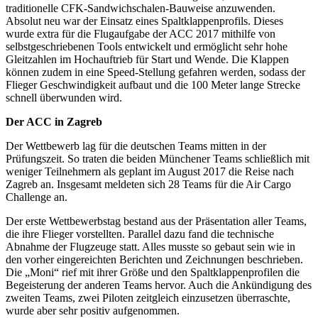
traditionelle CFK-Sandwichschalen-Bauweise anzuwenden.
Absolut neu war der Einsatz eines Spaltklappenprofils. Dieses
wurde extra für die Flugaufgabe der ACC 2017 mithilfe von
selbstgeschriebenen Tools entwickelt und ermöglicht sehr hohe
Gleitzahlen im Hochauftrieb für Start und Wende. Die Klappen
können zudem in eine Speed-Stellung gefahren werden, sodass der
Flieger Geschwindigkeit aufbaut und die 100 Meter lange Strecke
schnell überwunden wird.
Der ACC in Zagreb
Der Wettbewerb lag für die deutschen Teams mitten in der
Prüfungszeit. So traten die beiden Münchener Teams schließlich mit
weniger Teilnehmern als geplant im August 2017 die Reise nach
Zagreb an. Insgesamt meldeten sich 28 Teams für die Air Cargo
Challenge an.
Der erste Wettbewerbstag bestand aus der Präsentation aller Teams,
die ihre Flieger vorstellten. Parallel dazu fand die technische
Abnahme der Flugzeuge statt. Alles musste so gebaut sein wie in
den vorher eingereichten Berichten und Zeichnungen beschrieben.
Die „Moni“ rief mit ihrer Größe und den Spaltklappenprofilen die
Begeisterung der anderen Teams hervor. Auch die Ankündigung des
zweiten Teams, zwei Piloten zeitgleich einzusetzen überraschte,
wurde aber sehr positiv aufgenommen.