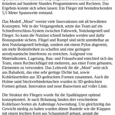
trotzdem auf hunderte Stunden Programmieren und Rechnen. Das
Ergebnis konnte sich sehen lassen: Ein Flieger mit beeindruckenden
5,5 Meter Spannweite entstand.
Das Modell „Moni“ vereint viele Innovationen mit alt bewährten
Konzepten. Wie in der Vergangenheit, setzte das Team auf ein
Schnellverschluss-System zwischen Fahrwerk, Nutzlastgestell und
Flieger. So kann die Nutzlast schnell beladen werden und dafür
Bonuspunkte sichern. Flügel und Rumpf sind nicht unmittelbar an
dem Nutzlastgestell befestigt, sondern mit einem Pylon abgesetzt,
um mehr Bodenfreiheit zu schaffen und eine geringere
aerodynamische Interferenz zu erreichen. Aufgrund von
Materialkosten, Lagerung, Bau- und Fräsaufwand entschied sich das
Team, einen Rechteckflügel mit mehreren, aus einer Form gebauten,
Elementen zu verwenden. Das Leitwerk für die „Moni“ setzt sich
aus Balsaholz, das eine sehr geringe Dichte hat, sowie
Kohlefaserteilen aus 3D-gedruckten Formen zusammen. Auch die
Holme samt Steckverbindertaschen wurden in 3D-gedruckten
Formen gebaut. Innovation und neue Bauweisen auf voller Linie.
Die Struktur des Fliegers wurde für die Spaltklappen optimal
konzeptioniert. Je nach Belastung fanden drei verschiedene
Kohlefaser-Sorten als Außenlage Anwendung. Um gleichzeitig das
Gewicht niedrig zu halten wurden dünne Bauteile wie die Klappen
mit einem leichten Kern aus Schaumstoff gebaut, anstatt die