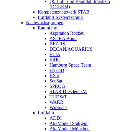
Q5 Luft- und Raumfahrtmedizin
(DGLRM)
Kompetenznetzwerk STAB
Luftfahrt-Systemtechnik
Nachwuchsgruppen
Raumfahrt
Aspiration Rocket
ASTRA Bonn
BEARS
DECAN/AQUARIUS
ELIA
ERIG
Hamburg Space Team
HyEnD
KSat
SeeSat
SPROG
STAR Dresden e.V.
TUDSaT
WARR
WüSpace
Luftfahrt
ADDI
AkaModell Stuttgart
AkaModell München