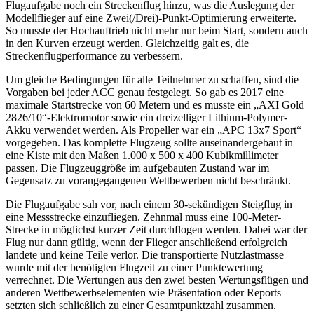
Flugaufgabe noch ein Streckenflug hinzu, was die Auslegung der
Modellflieger auf eine Zwei(/Drei)-Punkt-Optimierung erweiterte.
So musste der Hochauftrieb nicht mehr nur beim Start, sondern auch
in den Kurven erzeugt werden. Gleichzeitig galt es, die
Streckenflugperformance zu verbessern.
Um gleiche Bedingungen für alle Teilnehmer zu schaffen, sind die
Vorgaben bei jeder ACC genau festgelegt. So gab es 2017 eine
maximale Startstrecke von 60 Metern und es musste ein „AXI Gold
2826/10“-Elektromotor sowie ein dreizelliger Lithium-Polymer-
Akku verwendet werden. Als Propeller war ein „APC 13x7 Sport“
vorgegeben. Das komplette Flugzeug sollte auseinandergebaut in
eine Kiste mit den Maßen 1.000 x 500 x 400 Kubikmillimeter
passen. Die Flugzeuggröße im aufgebauten Zustand war im
Gegensatz zu vorangegangenen Wettbewerben nicht beschränkt.
Die Flugaufgabe sah vor, nach einem 30-sekündigen Steigflug in
eine Messstrecke einzufliegen. Zehnmal muss eine 100-Meter-
Strecke in möglichst kurzer Zeit durchflogen werden. Dabei war der
Flug nur dann gültig, wenn der Flieger anschließend erfolgreich
landete und keine Teile verlor. Die transportierte Nutzlastmasse
wurde mit der benötigten Flugzeit zu einer Punktewertung
verrechnet. Die Wertungen aus den zwei besten Wertungsflügen und
anderen Wettbewerbselementen wie Präsentation oder Reports
setzten sich schließlich zu einer Gesamtpunktzahl zusammen.