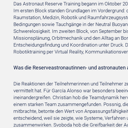
Das Astronaut Reserve Training begann im Oktober 2
Im ersten Block standen Grundlagen im Vordergrund: 
Raumstation, Medizin, Robotik und Raumfahrzeugsyst
Bedingungen sowie Tauchgänge in der Neutral Buoyanc
Schwerelosigkeit. Im zweiten Block, von September bis
Missionsplänung, Orbitmechanik und den Alltag an Bor
Entscheidungsfindung und Koordination unter Druck. D
Robotiktraining per Virtual Reality, Kommunikationsv
Was die Reserveastronautinnen- und astronaut
Die Reaktionen der Teilnehmerinnen und Teilnehmer z
vermittelt hat. Für García Alonso war besonders beein
ineinandergreifen. Christian hob die Teamdynamik her
einem starken Team zusammengefunden. Possnig, die 
mitbrachte, betonte den Wert von Anpassungsfähigkeit
entscheidend, weil sie zeigte, wie Systeme, Verfahre
zusammenwirken. Svoboda hob die Greifbarkeit der Au