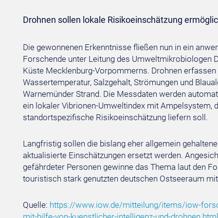
Drohnen sollen lokale Risikoeinschätzung ermögli
Die gewonnenen Erkenntnisse fließen nun in ein anwend
Forschende unter Leitung des Umweltmikrobiologen 
Küste Mecklenburg-Vorpommerns. Drohnen erfassen 
Wassertemperatur, Salzgehalt, Strömungen und Blaua
Warnemünder Strand. Die Messdaten werden automatisc
ein lokaler Vibrionen-Umweltindex mit Ampelsystem, 
standortspezifische Risikoeinschätzung liefern soll.
Langfristig sollen die bislang eher allgemein gehalten
aktualisierte Einschätzungen ersetzt werden. Anges
gefährdeter Personen gewinne das Thema laut den F
touristisch stark genutzten deutschen Ostseeraum mit
Quelle:
https://www.iow.de/mitteilung/items/iow-fors
mit-hilfe-von-kuenstlicher-intelligenz-und-drohnen.htm