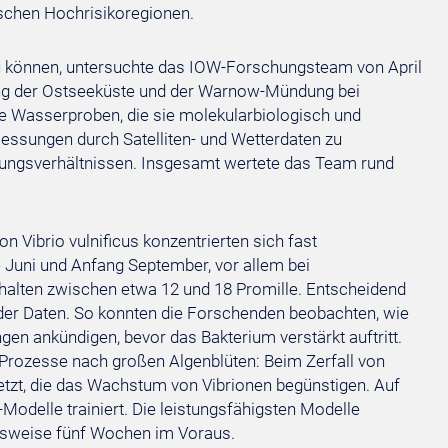
äischen Hochrisikoregionen.
u können, untersuchte das IOW-Forschungsteam von April
ng der Ostseeküste und der Warnow-Mündung bei
 Wasserproben, die sie molekularbiologisch und
essungen durch Satelliten- und Wetterdaten zu
mungsverhältnissen. Insgesamt wertete das Team rund
 Vibrio vulnificus konzentrierten sich fast
Juni und Anfang September, vor allem bei
alten zwischen etwa 12 und 18 Promille. Entscheidend
 der Daten. So konnten die Forschenden beobachten, wie
n ankündigen, bevor das Bakterium verstärkt auftritt.
e Prozesse nach großen Algenblüten: Beim Zerfall von
tzt, die das Wachstum von Vibrionen begünstigen. Auf
Modelle trainiert. Die leistungsfähigsten Modelle
ngsweise fünf Wochen im Voraus.