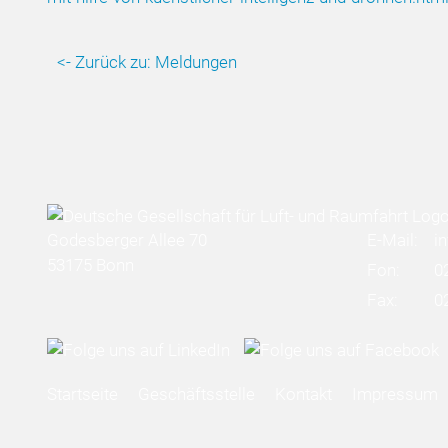
<- Zurück zu: Meldungen
Godesberger Allee 70
E-Mail:
i
53175 Bonn
Fon:
0
Fax:
0
Startseite
Geschäftsstelle
Kontakt
Impressum