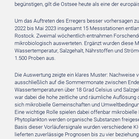
begünstigen, gilt die Ostsee heute als eine der europ
Um das Auftreten des Erregers besser vorhersagen z
2022 bis Mai 2023 insgesamt 15 Messstationen entla
Rostock. Zweimal wöchentlich entnahmen Forschende
mikrobiologisch auswerteten. Ergänzt wurden diese M
Wassertemperatur, Salzgehalt, Nährstoffen und Strö
1.500 Proben aus.
Die Auswertung zeigte ein klares Muster: Nachweise von
ausschließlich auf die Sommermonate zwischen Ende 
Wassertemperaturen über 18 Grad Celsius und Salzgeh
war dabei die hohe zeitliche und räumliche Auflösung
sich mikrobielle Gemeinschaften und Umweltbedingunge
Eine wichtige Rolle spielen dabei offenbar mikrobiell
Phytoplankton werden organische Substanzen freigese
Basis dieser Vorläufersignale wurden verschiedene KI-
lieferten zuverlässige Prognosen bis zu vier beziehu