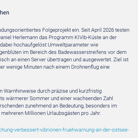
chen
ungsorientiertes Folgeprojekt ein. Seit April 2026 testen
Daniel Herlemann das Programm KIVib-Küste an der
dabei hochaufgelöst Umweltparameter wie
lgenblüten im Bereich des Badewasserstreifens vor dem
h an einen Server übertragen und ausgewertet. Ziel ist
der wenige Minuten nach einem Drohnenflug eine
en Warnhinweise durch präzise und kurzfristig
ichts wärmerer Sommer und einer wachsenden Zahl
orschenden zunehmend an Bedeutung, besonders im
 mehreren Millionen Urlaubsgästen pro Jahr.
chung-verbessert-vibrionen-fruehwarnung-an-der-ostsee-
l