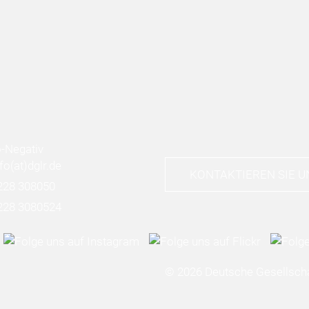
nfo
(at)
dglr.de
KONTAKTIEREN SIE U
228 308050
228 3080524
© 2026 Deutsche Gesellscha