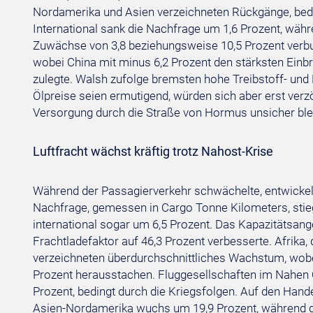
Nordamerika und Asien verzeichneten Rückgänge, bedi
International sank die Nachfrage um 1,6 Prozent, wäh
Zuwächse von 3,8 beziehungsweise 10,5 Prozent verbuc
wobei China mit minus 6,2 Prozent den stärksten Einbr
zulegte. Walsh zufolge bremsten hohe Treibstoff- und
Ölpreise seien ermutigend, würden sich aber erst verz
Versorgung durch die Straße von Hormus unsicher ble
Luftfracht wächst kräftig trotz Nahost-Krise
Während der Passagierverkehr schwächelte, entwickelte 
Nachfrage, gemessen in Cargo Tonne Kilometers, stie
international sogar um 6,5 Prozent. Das Kapazitätsang
Frachtladefaktor auf 46,3 Prozent verbesserte. Afrika
verzeichneten überdurchschnittliches Wachstum, wobei
Prozent herausstachen. Fluggesellschaften im Nahen
Prozent, bedingt durch die Kriegsfolgen. Auf den Hande
Asien-Nordamerika wuchs um 19,9 Prozent, während 