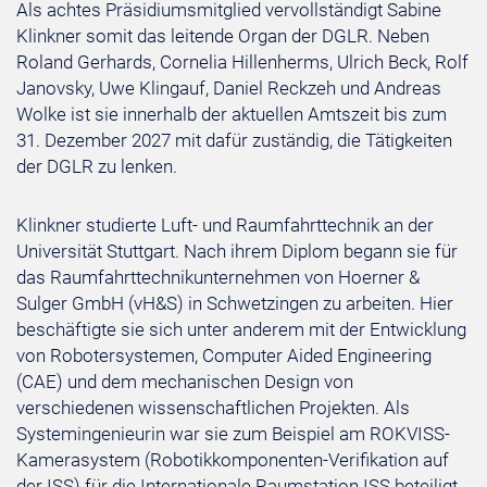
Als achtes Präsidiumsmitglied vervollständigt Sabine
Klinkner somit das leitende Organ der DGLR. Neben
Roland Gerhards, Cornelia Hillenherms, Ulrich Beck, Rolf
Janovsky, Uwe Klingauf, Daniel Reckzeh und Andreas
Wolke ist sie innerhalb der aktuellen Amtszeit bis zum
31. Dezember 2027 mit dafür zuständig, die Tätigkeiten
der DGLR zu lenken.
Klinkner studierte Luft- und Raumfahrttechnik an der
Universität Stuttgart. Nach ihrem Diplom begann sie für
das Raumfahrttechnikunternehmen von Hoerner &
Sulger GmbH (vH&S) in Schwetzingen zu arbeiten. Hier
beschäftigte sie sich unter anderem mit der Entwicklung
von Robotersystemen, Computer Aided Engineering
(CAE) und dem mechanischen Design von
verschiedenen wissenschaftlichen Projekten. Als
Systemingenieurin war sie zum Beispiel am ROKVISS-
Kamerasystem (Robotikkomponenten-Verifikation auf
der ISS) für die Internationale Raumstation ISS beteiligt.