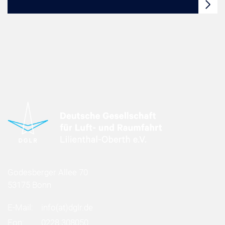
Godesberger Allee 70
53175 Bonn
E-Mail:
info
(at)
dglr.de
Fon:
0228 308050