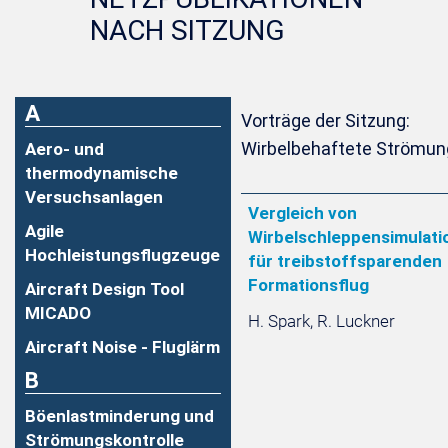
NACH SITZUNG
A
Vorträge der Sitzung:
Wirbelbehaftete Strömu
Aero- und
thermodynamische
Versuchsanlagen
Vergleich von
Agile
Wirbelschleppensimulati
Hochleistungsflugzeuge
für treibstoffsparenden
Formationsflug
Aircraft Design Tool
MICADO
H. Spark, R. Luckner
Aircraft Noise - Fluglärm
B
Böenlastminderung und
Strömungskontrolle