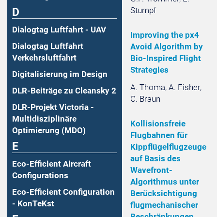
Stumpf
D
Dialogtag Luftfahrt - UAV
Improving the px4
Dialogtag Luftfahrt
Avoid Algorithm by
Verkehrsluftfahrt
Bio-Inspired Flight
Strategies
Digitalisierung im Design
A. Thoma, A. Fisher,
DLR-Beiträge zu Cleansky 2
C. Braun
DLR-Projekt Victoria -
Multidisziplinäre
Kollisionsfreie
Optimierung (MDO)
Flugbahnen für
E
Kippflügelflugzeuge
auf Basis des
Eco-Efficient Aircraft
Wavefront-
Configurations
Algorithmus unter
Eco-Efficient Configuration
Berücksichtigung
- KonTeKst
flugmechanischer
Beschränkungen