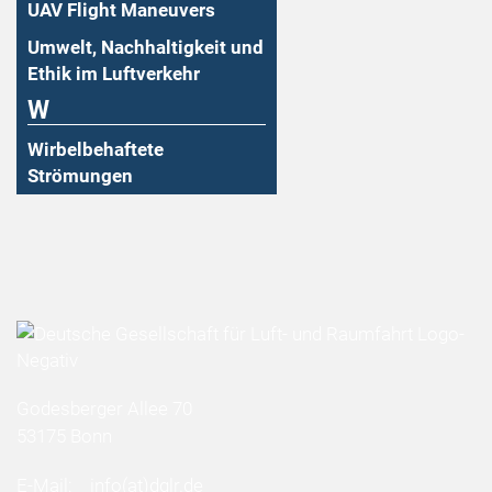
UAV Flight Maneuvers
Umwelt, Nachhaltigkeit und
Ethik im Luftverkehr
W
Wirbelbehaftete
Strömungen
Godesberger Allee 70
53175 Bonn
E-Mail:
info
(at)
dglr.de