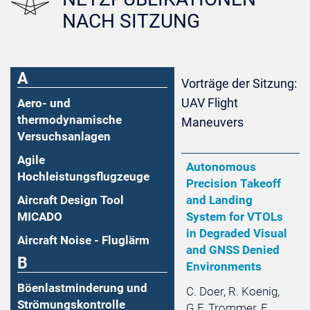
NACH SITZUNG
A
Vorträge der Sitzung:
UAV Flight
Aero- und
thermodynamische
Maneuvers
Versuchsanlagen
Agile
Autonomous
Hochleistungsflugzeuge
Precision Takeoff
Aircraft Design Tool
and Landing
MICADO
System for VTOLs
in Degraded Visual
Aircraft Noise - Fluglärm
and GNSS Denied
B
Environments
Böenlastminderung und
C. Doer, R. Koenig,
Strömungskontrolle
G.F. Trommer, E.