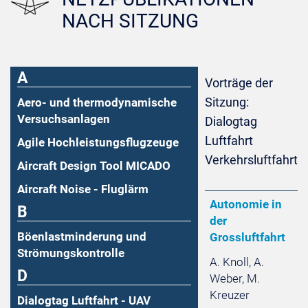
NACH SITZUNG
A
Vorträge der
Sitzung:
Aero- und thermodynamische
Versuchsanlagen
Dialogtag
Luftfahrt
Agile Hochleistungsflugzeuge
Verkehrsluftfahrt
Aircraft Design Tool MICADO
Aircraft Noise - Fluglärm
Autonomie in
B
der
Böenlastminderung und
Grossluftfahrt
Strömungskontrolle
A. Knoll, A.
D
Weber, M.
Kreuzer
Dialogtag Luftfahrt - UAV