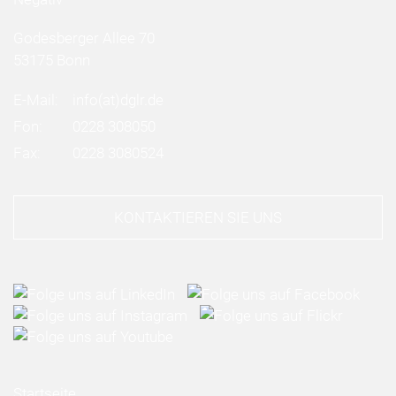
Godesberger Allee 70
53175 Bonn
E-Mail:
info
(at)
dglr.de
Fon:
0228 308050
Fax:
0228 3080524
KONTAKTIEREN SIE UNS
Startseite