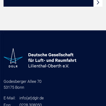
Godesberger Allee 70
53175 Bonn
E-Mail:
info
(at)
dglr.de
Fon:
0228 308050