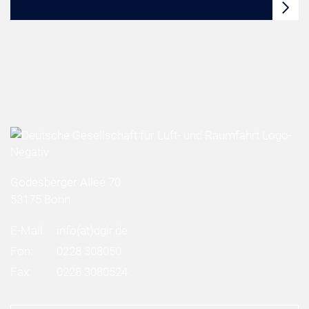
Godesberger Allee 70
53175 Bonn
E-Mail:
info
(at)
dglr.de
Fon:
0228 308050
Fax:
0228 3080524