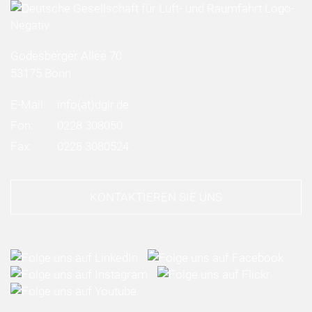
Godesberger Allee 70
53175 Bonn
E-Mail:
info
(at)
dglr.de
Fon:
0228 308050
Fax:
0228 3080524
KONTAKTIEREN SIE UNS