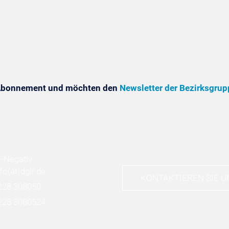
 Abonnement und möchten den
Newsletter der Bezirksgrup
nfo
(at)
dglr.de
KONTAKTIEREN SIE U
228 308050
228 3080524