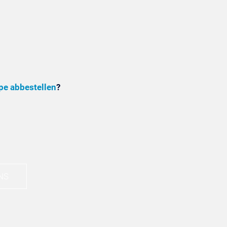
pe abbestellen
?
NS