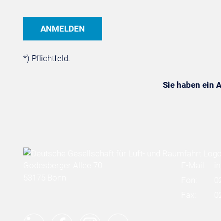
*) Pflichtfeld.
Sie haben ein
Godesberger Allee 70
E-Mail:
i
53175 Bonn
Fon:
0
Fax:
0