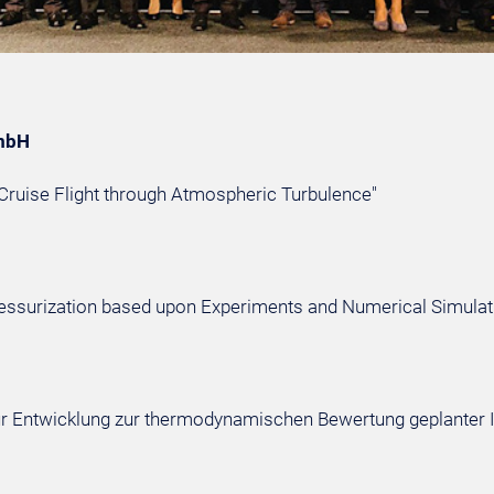
GmbH
in Cruise Flight through Atmospheric Turbulence"
Pressurization based upon Experiments and Numerical Simulat
 zur Entwicklung zur thermodynamischen Bewertung geplante