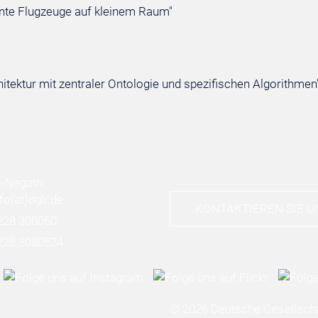
annte Flugzeuge auf kleinem Raum"
itektur mit zentraler Ontologie und spezifischen Algorithmen
nfo
(at)
dglr.de
KONTAKTIEREN SIE U
228 308050
228 3080524
© 2026 Deutsche Gesellscha