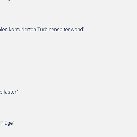
nalen konturierten Turbinenseitenwand"
ügellasten"
-Flüge"