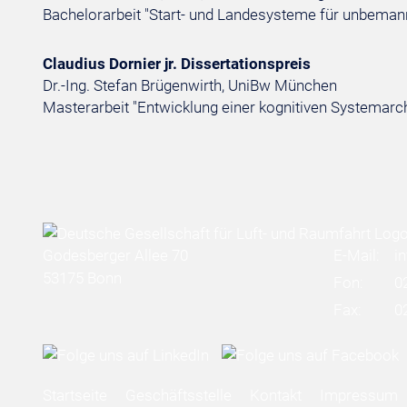
Bachelorarbeit "Start- und Landesysteme für unbem
Claudius Dornier jr. Dissertationspreis
Dr.-Ing. Stefan Brügenwirth, UniBw München
Masterarbeit "Entwicklung einer kognitiven Systemarch
Godesberger Allee 70
E-Mail:
i
53175 Bonn
Fon:
0
Fax:
0
Startseite
Geschäftsstelle
Kontakt
Impressum