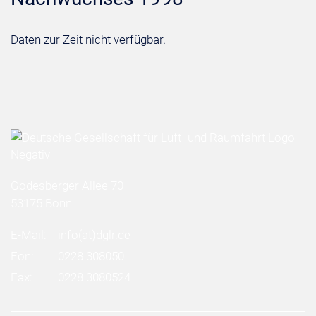
Daten zur Zeit nicht verfügbar.
Godesberger Allee 70
53175 Bonn
E-Mail:
info
(at)
dglr.de
Fon:
0228 308050
Fax:
0228 3080524