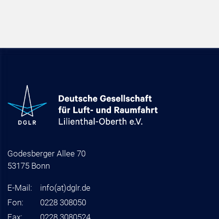
Godesberger Allee 70
53175 Bonn
E-Mail:
info
(at)
dglr.de
Fon:
0228 308050
Fax:
0228 3080524