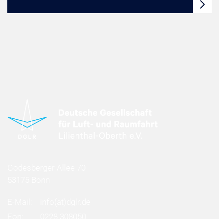
Godesberger Allee 70
53175 Bonn
E-Mail:
info
(at)
dglr.de
Fon:
0228 308050