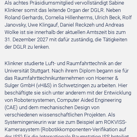
Als achtes Präsidiumsmitglied vervollständigt Sabine
Klinkner somit das leitende Organ der DGLR. Neben
Roland Gerhards, Cornelia Hillenherms, Ulrich Beck, Rolf
Janovsky, Uwe Klingauf, Daniel Reckzeh und Andreas
Wolke ist sie innerhalb der aktuellen Amtszeit bis zum
31. Dezember 2027 mit dafür zuständig, die Tätigkeiten
der DGLR zu lenken.
Klinkner studierte Luft- und Raumfahrttechnik an der
Universität Stuttgart. Nach ihrem Diplom begann sie für
das Raumfahrttechnikunternehmen von Hoerner &
Sulger GmbH (vH&S) in Schwetzingen zu arbeiten. Hier
beschäftigte sie sich unter anderem mit der Entwicklung
von Robotersystemen, Computer Aided Engineering
(CAE) und dem mechanischen Design von
verschiedenen wissenschaftlichen Projekten. Als
Systemingenieurin war sie zum Beispiel am ROKVISS-
Kamerasystem (Robotikkomponenten-Verifikation auf
der ISS) für die Internationale Raumstation ISS beteiligt.