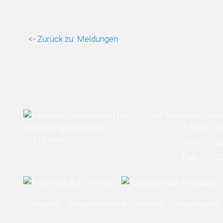
<- Zurück zu: Meldungen
Godesberger Allee 70
E-Mail:
i
53175 Bonn
Fon:
0
Fax:
0
Startseite
Geschäftsstelle
Kontakt
Impressum