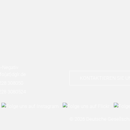
nfo
(at)
dglr.de
KONTAKTIEREN SIE U
228 308050
228 3080524
© 2026 Deutsche Gesellscha