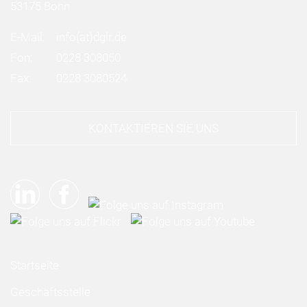
53175 Bonn
E-Mail:
info
(at)
dglr.de
Fon:
0228 308050
Fax:
0228 3080524
KONTAKTIEREN SIE UNS
Startseite
Geschäftsstelle