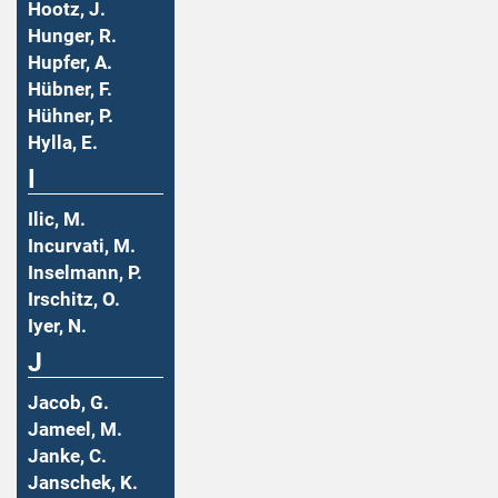
Hootz, J.
Hunger, R.
Hupfer, A.
Hübner, F.
Hühner, P.
Hylla, E.
I
Ilic, M.
Incurvati, M.
Inselmann, P.
Irschitz, O.
Iyer, N.
J
Jacob, G.
Jameel, M.
Janke, C.
Janschek, K.