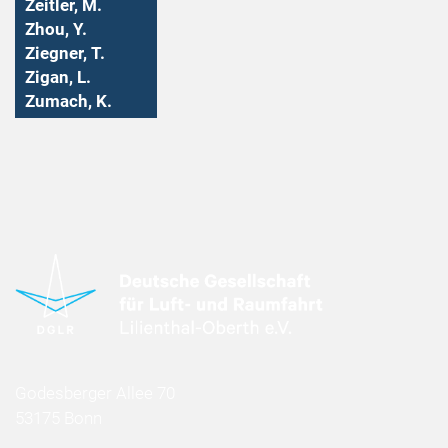
Zeitler, M.
Zhou, Y.
Ziegner, T.
Zigan, L.
Zumach, K.
Godesberger Allee 70
53175 Bonn