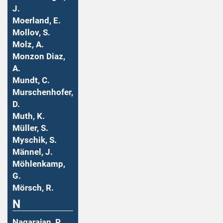
J.
Moerland, E.
Mollov, S.
Molz, A.
Monzon Diaz,
A.
Mundt, C.
Murschenhofer,
D.
Muth, K.
Müller, S.
Myschik, S.
Männel, J.
Möhlenkamp,
G.
Mörsch, R.
N
Nagarajan, P.