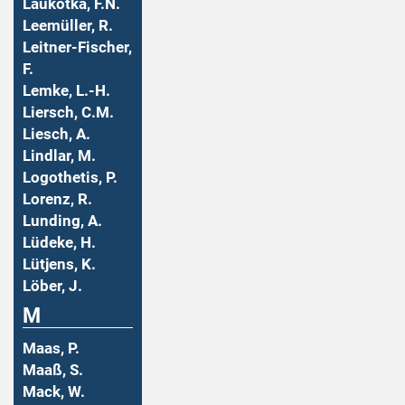
Laukotka, F.N.
Leemüller, R.
Leitner-Fischer,
F.
Lemke, L.-H.
Liersch, C.M.
Liesch, A.
Lindlar, M.
Logothetis, P.
Lorenz, R.
Lunding, A.
Lüdeke, H.
Lütjens, K.
Löber, J.
M
Maas, P.
Maaß, S.
Mack, W.