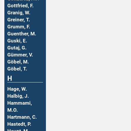
Gottfried, F.
Granig, W.
Greiner, T.
Grumm, F.
Guenther, M.
Guski, E.
Gutaj, G.
Gümmer, V.
Göbel, M.
Göbel, T.
H
Hage, W.
Halbig, J.
Hammami,
M.O.
Hartmann, C.
Hastedt, P.