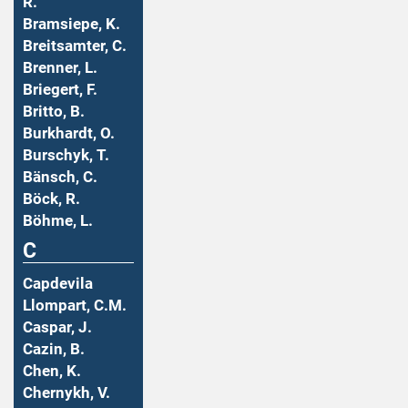
R.
Bramsiepe, K.
Breitsamter, C.
Brenner, L.
Briegert, F.
Britto, B.
Burkhardt, O.
Burschyk, T.
Bänsch, C.
Böck, R.
Böhme, L.
C
Capdevila
Llompart, C.M.
Caspar, J.
Cazin, B.
Chen, K.
Chernykh, V.