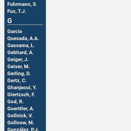
Fuhrmann, S.
Fux, T.J.
G
García
Quesada, A.A.
Gassama, L.
Gebhard, A.
Geiger, J.
Geiser, M.
Gerling, D.
Gertz, C.
Ghanjaoui, Y.
Giertzsch, F.
God, R.
Goerttler, A.
Gollnick, V.
Gollnow, M.
González, P.J.