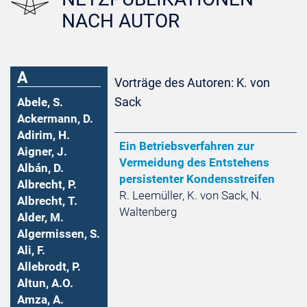
NACH AUTOR
A
Vorträge des Autoren: K. von
Sack
Abele, S.
Ackermann, D.
Adirim, H.
Ein Betriebsverfahren zur
Aigner, J.
Vermeidung des Entstehens
Albán, D.
persistenter Kondensstreifen
Albrecht, P.
R. Leemüller, K. von Sack, N.
Albrecht, T.
Waltenberg
Alder, M.
Algermissen, S.
Ali, F.
Allebrodt, P.
Altun, A.O.
Amza, A.