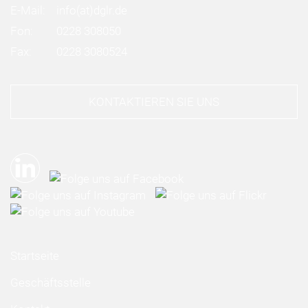
E-Mail:
info
(at)
dglr.de
Fon:
0228 308050
Fax:
0228 3080524
KONTAKTIEREN SIE UNS
Startseite
Geschäftsstelle