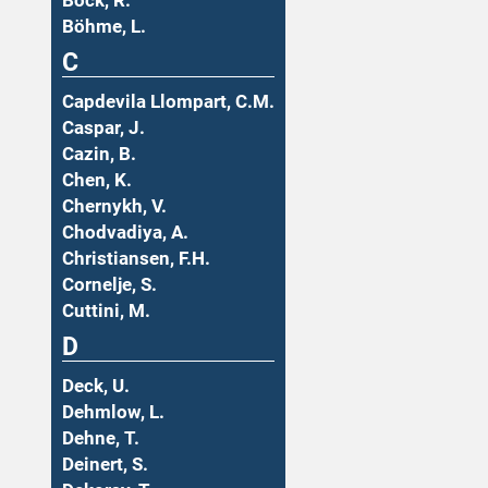
Böck, R.
Böhme, L.
C
Capdevila Llompart, C.M.
Caspar, J.
Cazin, B.
Chen, K.
Chernykh, V.
Chodvadiya, A.
Christiansen, F.H.
Cornelje, S.
Cuttini, M.
D
Deck, U.
Dehmlow, L.
Dehne, T.
Deinert, S.