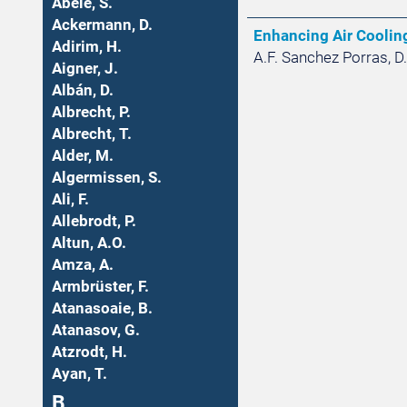
Abele, S.
Ackermann, D.
Enhancing Air Cooling
Adirim, H.
A.F. Sanchez Porras, D. 
Aigner, J.
Albán, D.
Albrecht, P.
Albrecht, T.
Alder, M.
Algermissen, S.
Ali, F.
Allebrodt, P.
Altun, A.O.
Amza, A.
Armbrüster, F.
Atanasoaie, B.
Atanasov, G.
Atzrodt, H.
Ayan, T.
B