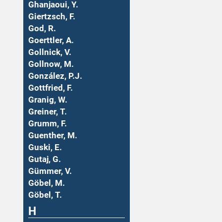
Ghanjaoui, Y.
Giertzsch, F.
God, R.
Goerttler, A.
Gollnick, V.
Gollnow, M.
González, P.J.
Gottfried, F.
Granig, W.
Greiner, T.
Grumm, F.
Guenther, M.
Guski, E.
Gutaj, G.
Gümmer, V.
Göbel, M.
Göbel, T.
H