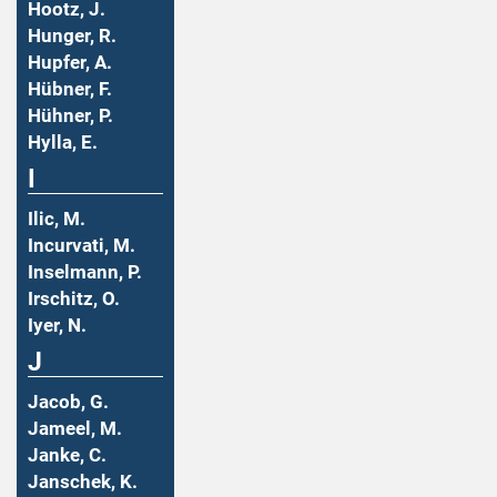
Hootz, J.
Hunger, R.
Hupfer, A.
Hübner, F.
Hühner, P.
Hylla, E.
I
Ilic, M.
Incurvati, M.
Inselmann, P.
Irschitz, O.
Iyer, N.
J
Jacob, G.
Jameel, M.
Janke, C.
Janschek, K.