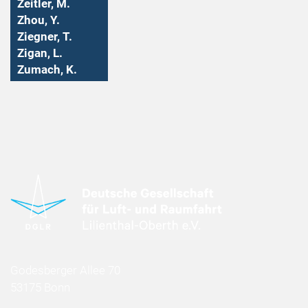
Zeitler, M.
Zhou, Y.
Ziegner, T.
Zigan, L.
Zumach, K.
Godesberger Allee 70
53175 Bonn