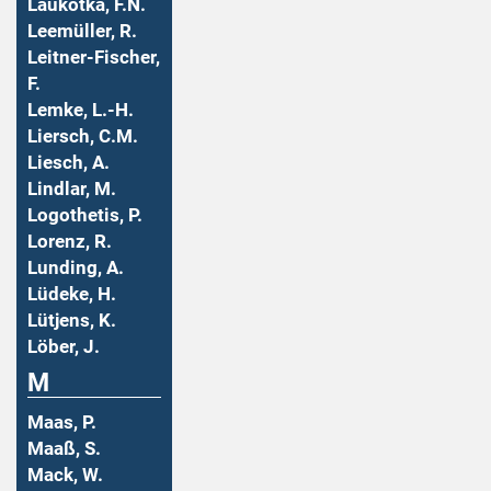
Laukotka, F.N.
Leemüller, R.
Leitner-Fischer,
F.
Lemke, L.-H.
Liersch, C.M.
Liesch, A.
Lindlar, M.
Logothetis, P.
Lorenz, R.
Lunding, A.
Lüdeke, H.
Lütjens, K.
Löber, J.
M
Maas, P.
Maaß, S.
Mack, W.