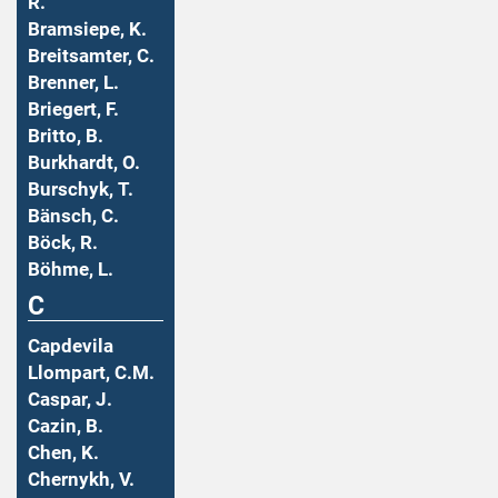
R.
Bramsiepe, K.
Breitsamter, C.
Brenner, L.
Briegert, F.
Britto, B.
Burkhardt, O.
Burschyk, T.
Bänsch, C.
Böck, R.
Böhme, L.
C
Capdevila
Llompart, C.M.
Caspar, J.
Cazin, B.
Chen, K.
Chernykh, V.