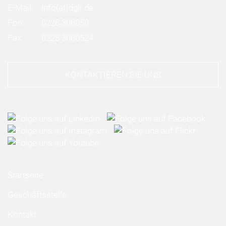
E-Mail:
info
(at)
dglr.de
Fon:
0228 308050
Fax:
0228 3080524
KONTAKTIEREN SIE UNS
Startseite
Geschäftsstelle
Kontakt