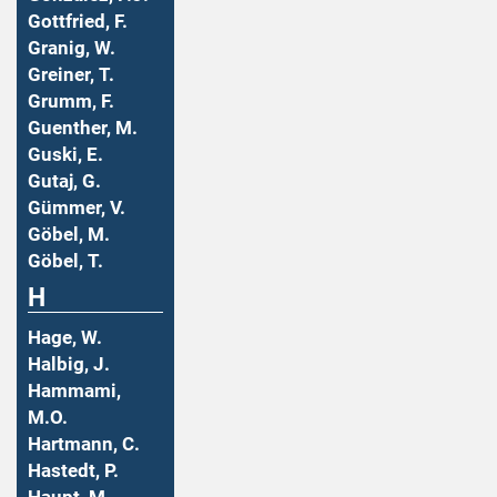
Gottfried, F.
Granig, W.
Greiner, T.
Grumm, F.
Guenther, M.
Guski, E.
Gutaj, G.
Gümmer, V.
Göbel, M.
Göbel, T.
H
Hage, W.
Halbig, J.
Hammami,
M.O.
Hartmann, C.
Hastedt, P.