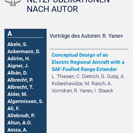
NACH AUTOR
A
Vorträge des Autoren: R. Yanev
Abele, S.
Ackermann, D.
Conceptual Design of an
Adirim, H.
Electric Regional Aircraft with a
Aigner, J.
SAF-Fuelled Range Extender
Albán, D.
L. Thiesen, C. Dietrich, G. Gutaj, A.
Albrecht, P.
Kobeshavidze, M. Rasch, A.
Albrecht, T.
Vorndran, R. Yanev, I. Staack
Alder, M.
Algermissen, S.
Ali, F.
Allebrodt, P.
Altun, A.O.
Amza, A.