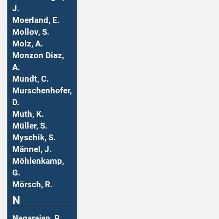
J.
Moerland, E.
Mollov, S.
Molz, A.
Monzon Diaz,
A.
Mundt, C.
Murschenhofer,
D.
Muth, K.
Müller, S.
Myschik, S.
Männel, J.
Möhlenkamp,
G.
Mörsch, R.
N
Nagarajan, P.