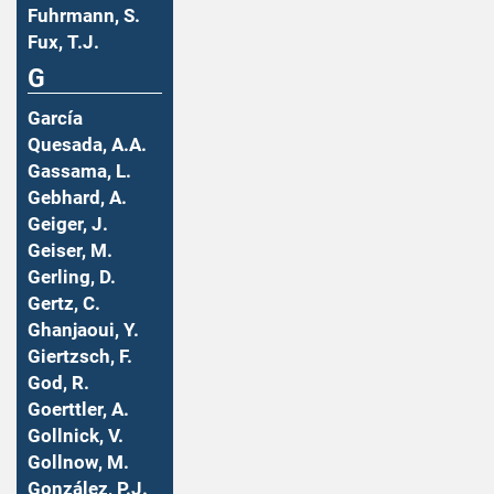
Fuhrmann, S.
Fux, T.J.
G
García
Quesada, A.A.
Gassama, L.
Gebhard, A.
Geiger, J.
Geiser, M.
Gerling, D.
Gertz, C.
Ghanjaoui, Y.
Giertzsch, F.
God, R.
Goerttler, A.
Gollnick, V.
Gollnow, M.
González, P.J.