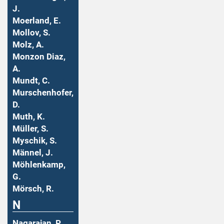
J.
Moerland, E.
Mollov, S.
Molz, A.
Monzon Diaz,
A.
Mundt, C.
Murschenhofer,
D.
Muth, K.
Müller, S.
Myschik, S.
Männel, J.
Möhlenkamp,
G.
Mörsch, R.
N
Nagarajan, P.