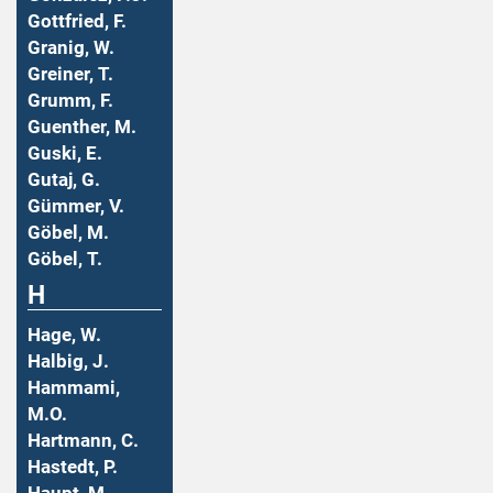
Gottfried, F.
Granig, W.
Greiner, T.
Grumm, F.
Guenther, M.
Guski, E.
Gutaj, G.
Gümmer, V.
Göbel, M.
Göbel, T.
H
Hage, W.
Halbig, J.
Hammami,
M.O.
Hartmann, C.
Hastedt, P.