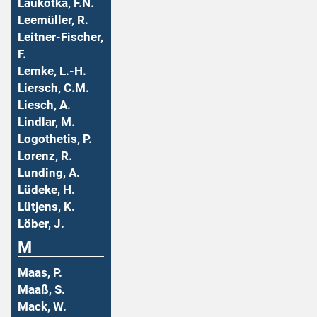
Laukotka, F.N.
Leemüller, R.
Leitner-Fischer,
F.
Lemke, L.-H.
Liersch, C.M.
Liesch, A.
Lindlar, M.
Logothetis, P.
Lorenz, R.
Lunding, A.
Lüdeke, H.
Lütjens, K.
Löber, J.
M
Maas, P.
Maaß, S.
Mack, W.