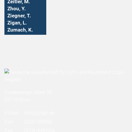
Zeitler, M.
Zhou, Y.
Ziegner, T.
Zigan, L.
Zumach, K.
Godesberger Allee 70
53175 Bonn
E-Mail:
info
(at)
dglr.de
Fon:
0228 308050
Fax:
0228 3080524