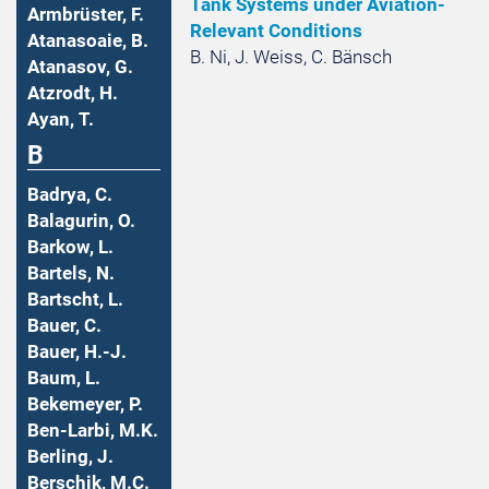
Tank Systems under Aviation-
Armbrüster, F.
Relevant Conditions
Atanasoaie, B.
B. Ni, J. Weiss, C. Bänsch
Atanasov, G.
Atzrodt, H.
Ayan, T.
B
Badrya, C.
Balagurin, O.
Barkow, L.
Bartels, N.
Bartscht, L.
Bauer, C.
Bauer, H.-J.
Baum, L.
Bekemeyer, P.
Ben-Larbi, M.K.
Berling, J.
Berschik, M.C.