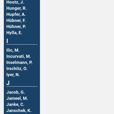
Hootz, J.
Hunger, R.
Hupfer, A.
Hübner, F.
Hühner, P.
Hylla, E.
I
Ilic, M.
Incurvati, M.
Inselmann, P.
Irschitz, O.
Iyer, N.
J
Jacob, G.
Jameel, M.
Janke, C.
Janschek, K.