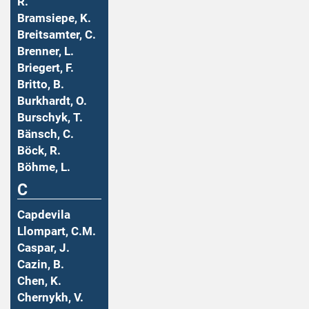
R.
Bramsiepe, K.
Breitsamter, C.
Brenner, L.
Briegert, F.
Britto, B.
Burkhardt, O.
Burschyk, T.
Bänsch, C.
Böck, R.
Böhme, L.
C
Capdevila
Llompart, C.M.
Caspar, J.
Cazin, B.
Chen, K.
Chernykh, V.