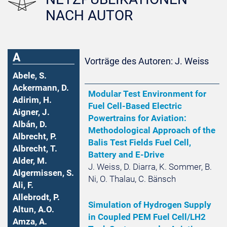
NACH AUTOR
A
Vorträge des Autoren: J. Weiss
Abele, S.
Ackermann, D.
Modular Test Environment for
Adirim, H.
Fuel Cell-Based Electric
Aigner, J.
Powertrains for Aviation:
Albán, D.
Methodological Approach of the
Albrecht, P.
Balis Test Fields Fuel Cell,
Albrecht, T.
Battery and E-Drive
Alder, M.
J. Weiss, D. Diarra, K. Sommer, B.
Algermissen, S.
Ni, O. Thalau, C. Bänsch
Ali, F.
Allebrodt, P.
Simulation of Hydrogen Supply
Altun, A.O.
in Coupled PEM Fuel Cell/LH2
Amza, A.