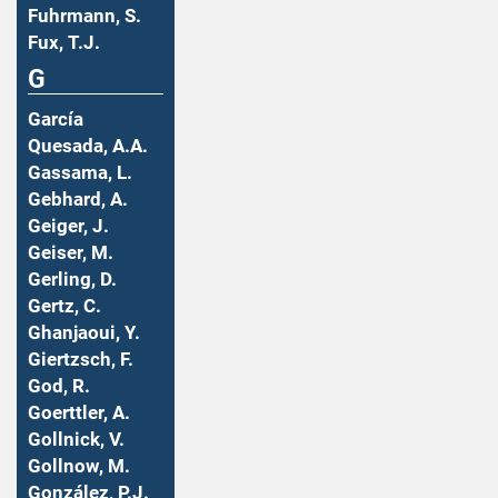
Fuhrmann, S.
Fux, T.J.
G
García
Quesada, A.A.
Gassama, L.
Gebhard, A.
Geiger, J.
Geiser, M.
Gerling, D.
Gertz, C.
Ghanjaoui, Y.
Giertzsch, F.
God, R.
Goerttler, A.
Gollnick, V.
Gollnow, M.
González, P.J.