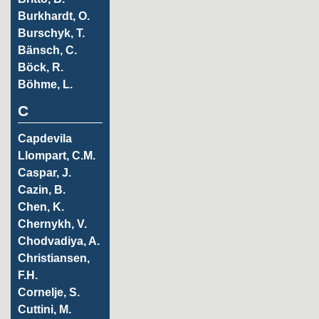
Burkhardt, O.
Burschyk, T.
Bänsch, C.
Böck, R.
Böhme, L.
C
Capdevila
Llompart, C.M.
Caspar, J.
Cazin, B.
Chen, K.
Chernykh, V.
Chodvadiya, A.
Christiansen,
F.H.
Cornelje, S.
Cuttini, M.