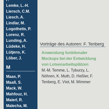
Lemke, L.-H.
Liersch, C.M.
Liesch, A.
Lindlar, M.
Logothetis, P.
Lorenz, R.
Lunding, A.
Vorträge des Autoren: F. Tenberg
Lüdeke, H.
Lütjens, K.
Anwendung funktionaler
Löber, J.
Mockups bei der Entwicklung
von Lotsenarbeitsplätzen
M
M.-M. Temme, L. Tyburzy, L.
Nöhren, K. Muth, D. Heßler, F.
Maas, P.
Tenberg, E. Viet, M. Wimmer
Maaß, S.
Mack, W.
Mahfouz, H.
Maierl, R.
Malecha, M.