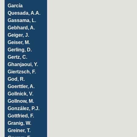
García
Quesada, A.A.
Gassama, L.
Gebhard, A.
Geiger, J.
Geiser, M.
Gerling, D.
Gertz, C.
Ghanjaoui, Y.
Giertzsch, F.
God, R.
Goerttler, A.
Gollnick, V.
Gollnow, M.
González, P.J.
Gottfried, F.
Granig, W.
Greiner, T.