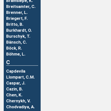
Bramsiepe, K.
Breitsamter, C.
Brenner, L.
Briegert, F.
Britto, B.
Burkhardt, O.
Burschyk, T.
Bänsch, C.
Böck, R.
Böhme, L.
C
Capdevila
Llompart, C.M.
Caspar, J.
Cazin, B.
Chen, K.
Chernykh, V.
Chodvadiya, A.