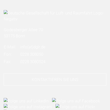
Godesberger Allee 70
53175 Bonn
E-Mail:
info
(at)
dglr.de
Fon:
0228 308050
Fax:
0228 3080524
KONTAKTIEREN SIE UNS