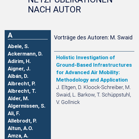
NACH AUTOR
A
Vorträge des Autoren: M. Swaid
Abele, S.
Ackermann, D.
Holistic Investigation of
Adirim, H.
Ground-Based Infrastructures
Aigner, J.
for Advanced Air Mobility:
Albán, D.
Methodology and Application
Albrecht, P.
J. Eltgen, D. Kloock-Schreiber, M.
Albrecht, T.
Swaid, L. Barkow, T. Schüppstuhl,
Alder, M.
V. Gollnick
Algermissen, S.
Ali, F.
Allebrodt, P.
Altun, A.O.
Amza, A.