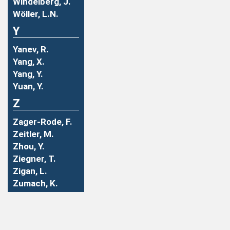
Windelberg, J.
Wöller, L.N.
Y
Yanev, R.
Yang, X.
Yang, Y.
Yuan, Y.
Z
Zager-Rode, F.
Zeitler, M.
Zhou, Y.
Ziegner, T.
Zigan, L.
Zumach, K.