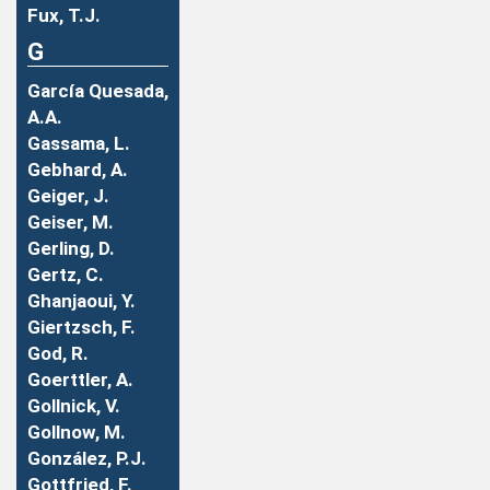
Fux, T.J.
G
García Quesada,
A.A.
Gassama, L.
Gebhard, A.
Geiger, J.
Geiser, M.
Gerling, D.
Gertz, C.
Ghanjaoui, Y.
Giertzsch, F.
God, R.
Goerttler, A.
Gollnick, V.
Gollnow, M.
González, P.J.
Gottfried, F.