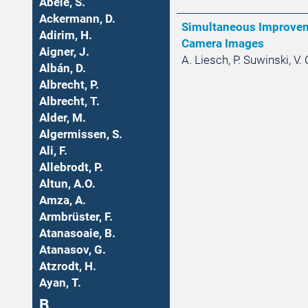
Abele, S.
Ackermann, D.
Simultaneous Improveme
Adirim, H.
Camera Images
Aigner, J.
A. Liesch, P. Suwinski, V
Albán, D.
Albrecht, P.
Albrecht, T.
Alder, M.
Algermissen, S.
Ali, F.
Allebrodt, P.
Altun, A.O.
Amza, A.
Armbrüster, F.
Atanasoaie, B.
Atanasov, G.
Atzrodt, H.
Ayan, T.
B