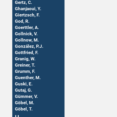
Gertz, C.
Ghanjaoui, Y.
Giertzsch, F.
God, R.
Goerttler, A.
Gollnick, V.
Gollnow, M.
González, P.J.
Gottfried, F.
Granig, W.
Greiner, T.
Grumm, F.
Guenther, M.
Guski, E.
Gutaj, G.
Gümmer, V.
Göbel, M.
Göbel, T.