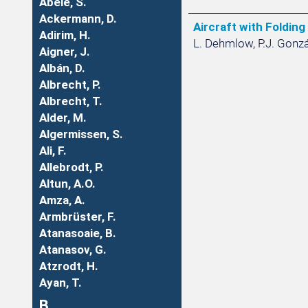
Abele, S.
Ackermann, D.
Aircraft with Foldi
Adirim, H.
L. Dehmlow, P.J. Gonzál
Aigner, J.
Albán, D.
Albrecht, P.
Albrecht, T.
Alder, M.
Algermissen, S.
Ali, F.
Allebrodt, P.
Altun, A.O.
Amza, A.
Armbrüster, F.
Atanasoaie, B.
Atanasov, G.
Atzrodt, H.
Ayan, T.
B