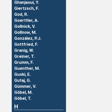
Ghanjaoui, Y.
Giertzsch, F.
God, R.
Goerttler, A.
Gollnick, V.
Gollnow, M.
González, P.J.
Gottfried, F.
Granig, W.
Greiner, T.
Grumm, F.
Guenther, M.
Guski, E.
Gutaj, G.
Gümmer, V.
Göbel, M.
Göbel, T.
H