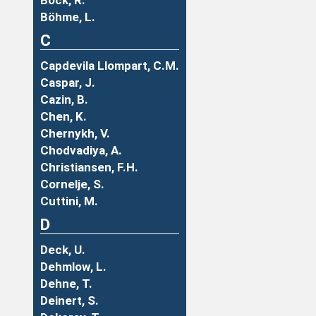
Böck, R.
Böhme, L.
C
Capdevila Llompart, C.M.
Caspar, J.
Cazin, B.
Chen, K.
Chernykh, V.
Chodvadiya, A.
Christiansen, F.H.
Cornelje, S.
Cuttini, M.
D
Deck, U.
Dehmlow, L.
Dehne, T.
Deinert, S.