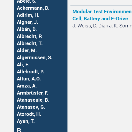
Abele, S.
Ackermann, D.
Modular Test Environment 
Adirim, H.
Cell, Battery and E-Drive
Aigner, J.
J. Weiss, D. Diarra, K. Somm
Albán, D.
Albrecht, P.
Albrecht, T.
Alder, M.
Algermissen, S.
Ali, F.
Allebrodt, P.
Altun, A.O.
Amza, A.
Armbrüster, F.
Atanasoaie, B.
Atanasov, G.
Atzrodt, H.
Ayan, T.
B