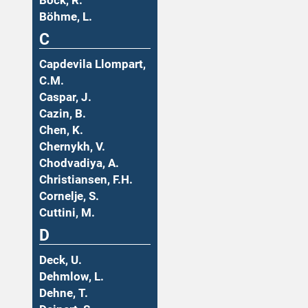
Böck, R.
Böhme, L.
C
Capdevila Llompart,
C.M.
Caspar, J.
Cazin, B.
Chen, K.
Chernykh, V.
Chodvadiya, A.
Christiansen, F.H.
Cornelje, S.
Cuttini, M.
D
Deck, U.
Dehmlow, L.
Dehne, T.