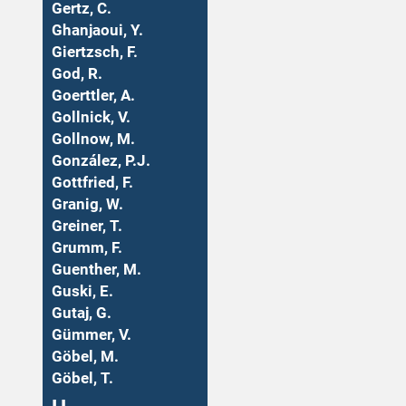
Gertz, C.
Ghanjaoui, Y.
Giertzsch, F.
God, R.
Goerttler, A.
Gollnick, V.
Gollnow, M.
González, P.J.
Gottfried, F.
Granig, W.
Greiner, T.
Grumm, F.
Guenther, M.
Guski, E.
Gutaj, G.
Gümmer, V.
Göbel, M.
Göbel, T.