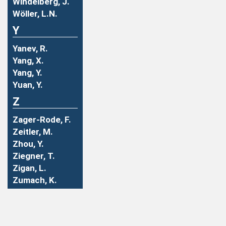
Windelberg, J.
Wöller, L.N.
Y
Yanev, R.
Yang, X.
Yang, Y.
Yuan, Y.
Z
Zager-Rode, F.
Zeitler, M.
Zhou, Y.
Ziegner, T.
Zigan, L.
Zumach, K.