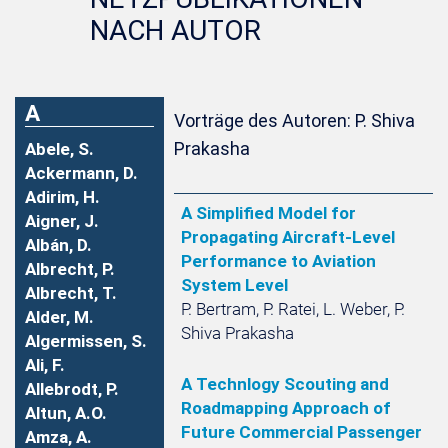
NACH AUTOR
A
Vorträge des Autoren: P. Shiva
Prakasha
Abele, S.
Ackermann, D.
Adirim, H.
A Simplified Model for
Aigner, J.
Propagating Aircraft-Level
Albán, D.
Performance to Aviation
Albrecht, P.
System Level
Albrecht, T.
P. Bertram, P. Ratei, L. Weber, P.
Alder, M.
Shiva Prakasha
Algermissen, S.
Ali, F.
A Technlogy Scouting and
Allebrodt, P.
Roadmapping Approach of
Altun, A.O.
Future Commercial Passenger
Amza, A.