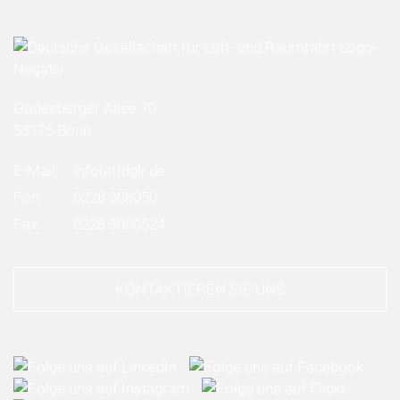
Godesberger Allee 70
53175 Bonn
E-Mail:
info
(at)
dglr.de
Fon:
0228 308050
Fax:
0228 3080524
KONTAKTIEREN SIE UNS