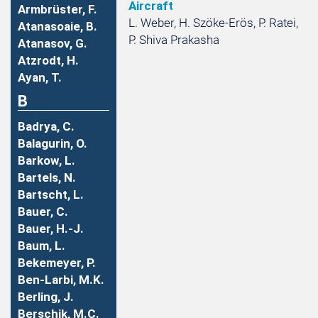
Aircraft
Armbrüster, F.
L. Weber, H. Szöke-Erös, P. Ratei,
Atanasoaie, B.
P. Shiva Prakasha
Atanasov, G.
Atzrodt, H.
Ayan, T.
B
Badrya, C.
Balagurin, O.
Barkow, L.
Bartels, N.
Bartscht, L.
Bauer, C.
Bauer, H.-J.
Baum, L.
Bekemeyer, P.
Ben-Larbi, M.K.
Berling, J.
Berschik, M.C.