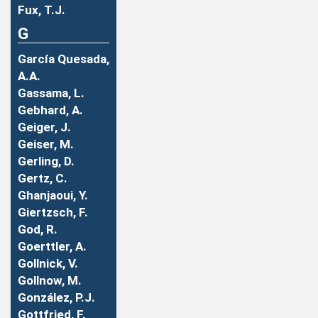
Fux, T.J.
G
García Quesada,
A.A.
Gassama, L.
Gebhard, A.
Geiger, J.
Geiser, M.
Gerling, D.
Gertz, C.
Ghanjaoui, Y.
Giertzsch, F.
God, R.
Goerttler, A.
Gollnick, V.
Gollnow, M.
González, P.J.
Gottfried, F.