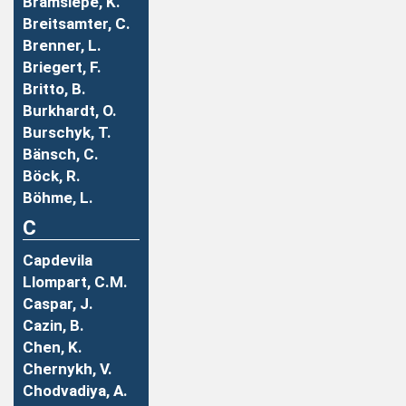
Bramsiepe, K.
Breitsamter, C.
Brenner, L.
Briegert, F.
Britto, B.
Burkhardt, O.
Burschyk, T.
Bänsch, C.
Böck, R.
Böhme, L.
C
Capdevila
Llompart, C.M.
Caspar, J.
Cazin, B.
Chen, K.
Chernykh, V.
Chodvadiya, A.