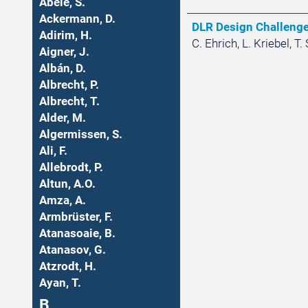
Abele, S.
Ackermann, D.
DLR Design Challenge 
Adirim, H.
C. Ehrich, L. Kriebel, T.
Aigner, J.
Albán, D.
Albrecht, P.
Albrecht, T.
Alder, M.
Algermissen, S.
Ali, F.
Allebrodt, P.
Altun, A.O.
Amza, A.
Armbrüster, F.
Atanasoaie, B.
Atanasov, G.
Atzrodt, H.
Ayan, T.
B