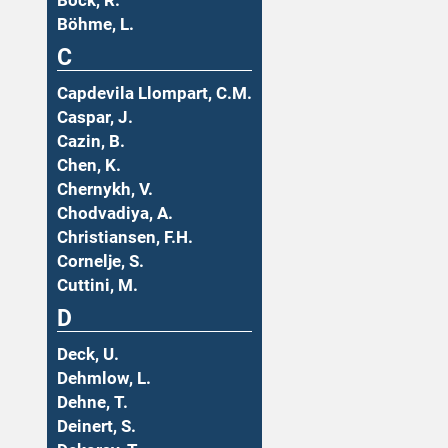
Böck, R.
Böhme, L.
C
Capdevila Llompart, C.M.
Caspar, J.
Cazin, B.
Chen, K.
Chernykh, V.
Chodvadiya, A.
Christiansen, F.H.
Cornelje, S.
Cuttini, M.
D
Deck, U.
Dehmlow, L.
Dehne, T.
Deinert, S.