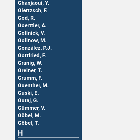
Ghanjaoui, Y.
Giertzsch, F.
God, R.
Goerttler, A.
Gollnick, V.
Gollnow, M.
González, P.J.
Gottfried, F.
Granig, W.
Greiner, T.
Grumm, F.
Guenther, M.
Guski, E.
Gutaj, G.
Gümmer, V.
Göbel, M.
Göbel, T.
H