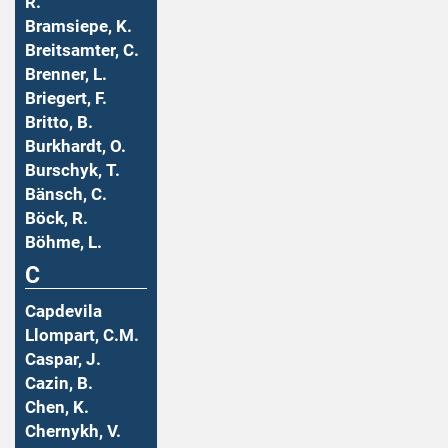
R.
Bramsiepe, K.
Breitsamter, C.
Brenner, L.
Briegert, F.
Britto, B.
Burkhardt, O.
Burschyk, T.
Bänsch, C.
Böck, R.
Böhme, L.
C
Capdevila
Llompart, C.M.
Caspar, J.
Cazin, B.
Chen, K.
Chernykh, V.