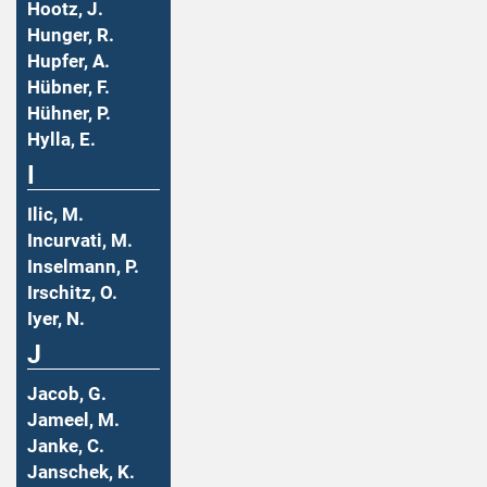
Hootz, J.
Hunger, R.
Hupfer, A.
Hübner, F.
Hühner, P.
Hylla, E.
I
Ilic, M.
Incurvati, M.
Inselmann, P.
Irschitz, O.
Iyer, N.
J
Jacob, G.
Jameel, M.
Janke, C.
Janschek, K.