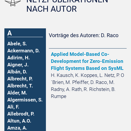
NACH AUTOR
A
Vorträge des Autoren: D. Raco
Abele, S.
Ackermann, D.
Applied Model-Based Co-
Adirim, H.
Development for Zero-Emission
Aigner, J.
Flight Systems Based on SysML
Albán, D.
H. Kausch, K. Koppes, L. Netz, P. O
Albrecht, P.
´Brien, M. Pfeiffer, D. Raco, M.
Albrecht, T.
Radny, A. Rath, R. Richstein, B.
Alder, M.
Rumpe
Algermissen, S.
Ali, F.
Allebrodt, P.
Altun, A.O.
Amza, A.