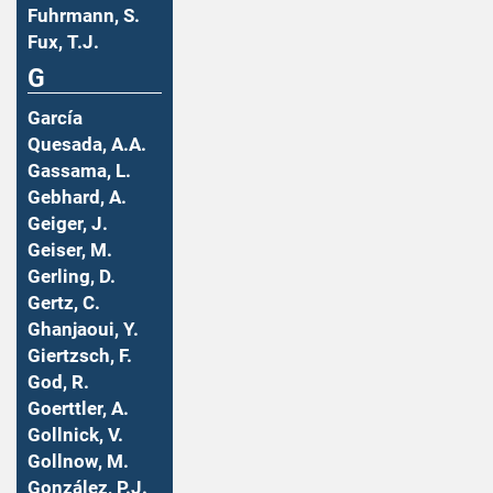
Fuhrmann, S.
Fux, T.J.
G
García
Quesada, A.A.
Gassama, L.
Gebhard, A.
Geiger, J.
Geiser, M.
Gerling, D.
Gertz, C.
Ghanjaoui, Y.
Giertzsch, F.
God, R.
Goerttler, A.
Gollnick, V.
Gollnow, M.
González, P.J.