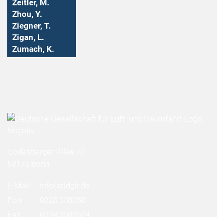
Zeitler, M.
Zhou, Y.
Ziegner, T.
Zigan, L.
Zumach, K.
Godesberger Allee 70
53175 Bonn
E-Mail:
info
(at)
dglr.de
Fon:
0228 308050
Fax:
0228 3080524