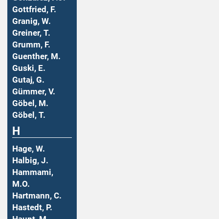
Gottfried, F.
Granig, W.
Greiner, T.
Grumm, F.
Guenther, M.
Guski, E.
Gutaj, G.
Gümmer, V.
Göbel, M.
Göbel, T.
H
Hage, W.
Halbig, J.
Hammami,
M.O.
Hartmann, C.
Hastedt, P.