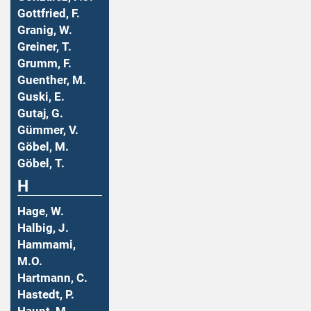
Gottfried, F.
Granig, W.
Greiner, T.
Grumm, F.
Guenther, M.
Guski, E.
Gutaj, G.
Gümmer, V.
Göbel, M.
Göbel, T.
H
Hage, W.
Halbig, J.
Hammami,
M.O.
Hartmann, C.
Hastedt, P.