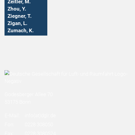
Zeitler, M.
Zhou, Y.
Ziegner, T.
Zigan, L.
Zumach, K.
Godesberger Allee 70
53175 Bonn
E-Mail:
info
(at)
dglr.de
Fon:
0228 308050
Fax:
0228 3080524