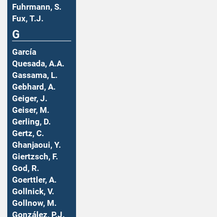
Fuhrmann, S.
Fux, T.J.
G
García
Quesada, A.A.
Gassama, L.
Gebhard, A.
Geiger, J.
Geiser, M.
Gerling, D.
Gertz, C.
Ghanjaoui, Y.
Giertzsch, F.
God, R.
Goerttler, A.
Gollnick, V.
Gollnow, M.
González, P.J.