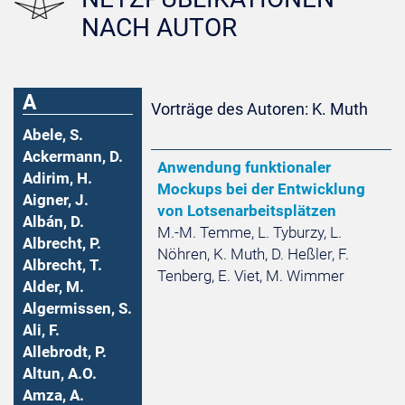
NACH AUTOR
A
Vorträge des Autoren: K. Muth
Abele, S.
Ackermann, D.
Anwendung funktionaler
Adirim, H.
Mockups bei der Entwicklung
Aigner, J.
von Lotsenarbeitsplätzen
Albán, D.
M.-M. Temme, L. Tyburzy, L.
Albrecht, P.
Nöhren, K. Muth, D. Heßler, F.
Albrecht, T.
Tenberg, E. Viet, M. Wimmer
Alder, M.
Algermissen, S.
Ali, F.
Allebrodt, P.
Altun, A.O.
Amza, A.