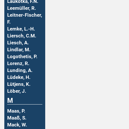
Laukotka, F.N.
Leemüller, R.
Leitner-Fischer,
F.
Lemke, L.-H.
Liersch, C.M.
Liesch, A.
Lindlar, M.
Logothetis, P.
Lorenz, R.
Lunding, A.
Lüdeke, H.
Lütjens, K.
Löber, J.
M
Maas, P.
Maaß, S.
Mack, W.