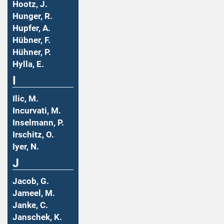
Hootz, J.
Hunger, R.
Hupfer, A.
Hübner, F.
Hühner, P.
Hylla, E.
I
Ilic, M.
Incurvati, M.
Inselmann, P.
Irschitz, O.
Iyer, N.
J
Jacob, G.
Jameel, M.
Janke, C.
Janschek, K.