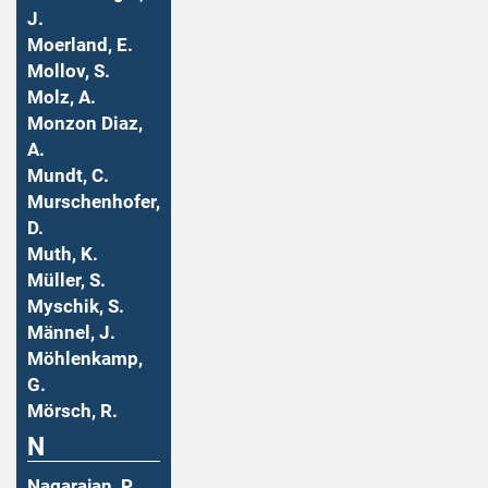
J.
Moerland, E.
Mollov, S.
Molz, A.
Monzon Diaz,
A.
Mundt, C.
Murschenhofer,
D.
Muth, K.
Müller, S.
Myschik, S.
Männel, J.
Möhlenkamp,
G.
Mörsch, R.
N
Nagarajan, P.