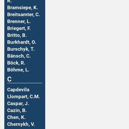
R.
Bramsiepe, K.
Breitsamter, C.
Brenner, L.
Briegert, F.
Britto, B.
Burkhardt, O.
Burschyk, T.
Bänsch, C.
Böck, R.
Böhme, L.
C
Capdevila
Llompart, C.M.
Caspar, J.
Cazin, B.
Chen, K.
Chernykh, V.