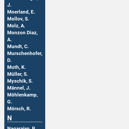
J.
Moerland, E.
Mollov, S.
Molz, A.
Monzon Diaz,
A.
Mundt, C.
Murschenhofer,
D.
Muth, K.
Müller, S.
Myschik, S.
Männel, J.
Möhlenkamp,
G.
Mörsch, R.
N
Nagarajan, P.