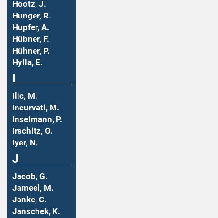
Hootz, J.
Hunger, R.
Hupfer, A.
Hübner, F.
Hühner, P.
Hylla, E.
I
Ilic, M.
Incurvati, M.
Inselmann, P.
Irschitz, O.
Iyer, N.
J
Jacob, G.
Jameel, M.
Janke, C.
Janschek, K.