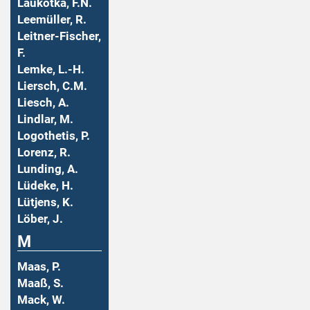
Laukotka, F.N.
Leemüller, R.
Leitner-Fischer,
F.
Lemke, L.-H.
Liersch, C.M.
Liesch, A.
Lindlar, M.
Logothetis, P.
Lorenz, R.
Lunding, A.
Lüdeke, H.
Lütjens, K.
Löber, J.
M
Maas, P.
Maaß, S.
Mack, W.