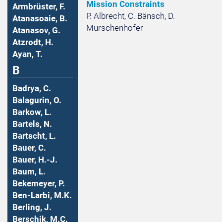
Mission Constraints
Armbrüster, F.
P. Albrecht, C. Bänsch, D.
Atanasoaie, B.
Murschenhofer
Atanasov, G.
Atzrodt, H.
Ayan, T.
B
Badrya, C.
Balagurin, O.
Barkow, L.
Bartels, N.
Bartscht, L.
Bauer, C.
Bauer, H.-J.
Baum, L.
Bekemeyer, P.
Ben-Larbi, M.K.
Berling, J.
Berschik, M.C.