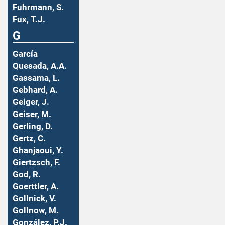
Fuhrmann, S.
Fux, T.J.
G
García
Quesada, A.A.
Gassama, L.
Gebhard, A.
Geiger, J.
Geiser, M.
Gerling, D.
Gertz, C.
Ghanjaoui, Y.
Giertzsch, F.
God, R.
Goerttler, A.
Gollnick, V.
Gollnow, M.
González, P.J.