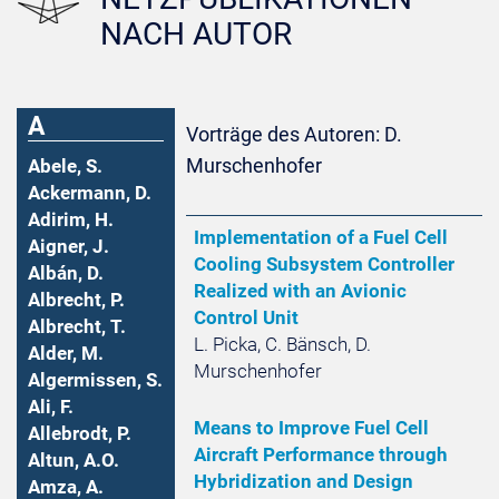
NACH AUTOR
A
Vorträge des Autoren: D.
Murschenhofer
Abele, S.
Ackermann, D.
Adirim, H.
Implementation of a Fuel Cell
Aigner, J.
Cooling Subsystem Controller
Albán, D.
Realized with an Avionic
Albrecht, P.
Control Unit
Albrecht, T.
L. Picka, C. Bänsch, D.
Alder, M.
Murschenhofer
Algermissen, S.
Ali, F.
Means to Improve Fuel Cell
Allebrodt, P.
Aircraft Performance through
Altun, A.O.
Hybridization and Design
Amza, A.