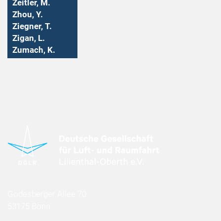
Zeitler, M.
Zhou, Y.
Ziegner, T.
Zigan, L.
Zumach, K.
Godesberger Allee 70
53175 Bonn