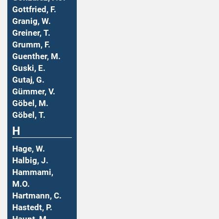
Gottfried, F.
Granig, W.
Greiner, T.
Grumm, F.
Guenther, M.
Guski, E.
Gutaj, G.
Gümmer, V.
Göbel, M.
Göbel, T.
H
Hage, W.
Halbig, J.
Hammami,
M.O.
Hartmann, C.
Hastedt, P.