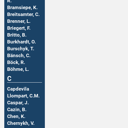
R.
Bramsiepe, K.
Breitsamter, C.
Brenner, L.
Briegert, F.
Britto, B.
Burkhardt, O.
Burschyk, T.
Bänsch, C.
Böck, R.
Böhme, L.
C
Capdevila
Llompart, C.M.
Caspar, J.
Cazin, B.
Chen, K.
Chernykh, V.