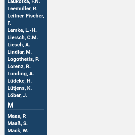
Laukotka, F.N.
Leemüller, R.
Leitner-Fischer,
F.
Lemke, L.-H.
Liersch, C.M.
Liesch, A.
Lindlar, M.
Logothetis, P.
Lorenz, R.
Lunding, A.
Lüdeke, H.
Lütjens, K.
Löber, J.
M
Maas, P.
Maaß, S.
Mack, W.