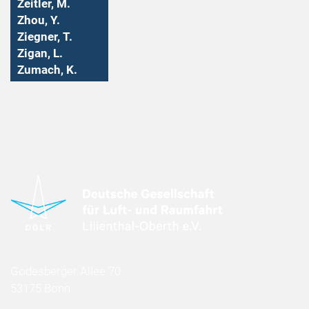
Zeitler, M.
Zhou, Y.
Ziegner, T.
Zigan, L.
Zumach, K.
Godesberger Allee 70
53175 Bonn