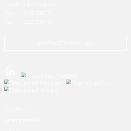
E-Mail:
info
(at)
dglr.de
Fon:
0228 308050
Fax:
0228 3080524
KONTAKTIEREN SIE UNS
Startseite
Geschäftsstelle