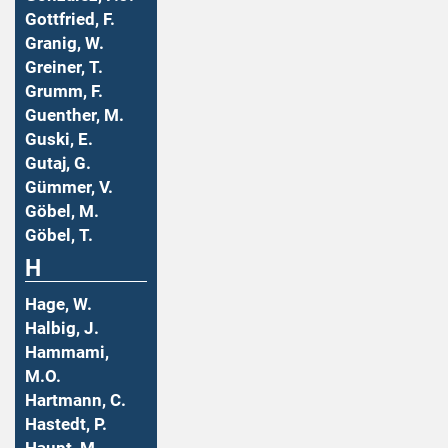
Gottfried, F.
Granig, W.
Greiner, T.
Grumm, F.
Guenther, M.
Guski, E.
Gutaj, G.
Gümmer, V.
Göbel, M.
Göbel, T.
H
Hage, W.
Halbig, J.
Hammami,
M.O.
Hartmann, C.
Hastedt, P.