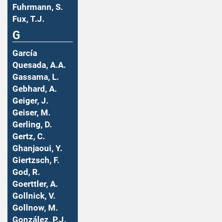
Fuhrmann, S.
Fux, T.J.
G
García
Quesada, A.A.
Gassama, L.
Gebhard, A.
Geiger, J.
Geiser, M.
Gerling, D.
Gertz, C.
Ghanjaoui, Y.
Giertzsch, F.
God, R.
Goerttler, A.
Gollnick, V.
Gollnow, M.
González, P.J.