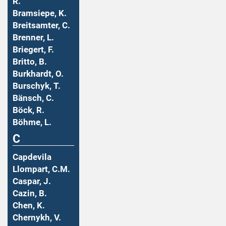
R.
Bramsiepe, K.
Breitsamter, C.
Brenner, L.
Briegert, F.
Britto, B.
Burkhardt, O.
Burschyk, T.
Bänsch, C.
Böck, R.
Böhme, L.
C
Capdevila
Llompart, C.M.
Caspar, J.
Cazin, B.
Chen, K.
Chernykh, V.