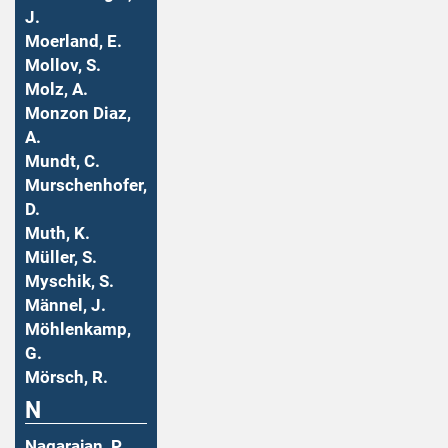
J.
Moerland, E.
Mollov, S.
Molz, A.
Monzon Diaz,
A.
Mundt, C.
Murschenhofer,
D.
Muth, K.
Müller, S.
Myschik, S.
Männel, J.
Möhlenkamp,
G.
Mörsch, R.
N
Nagarajan, P.