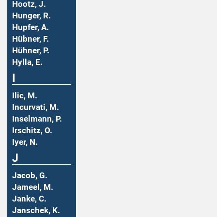
Hootz, J.
Hunger, R.
Hupfer, A.
Hübner, F.
Hühner, P.
Hylla, E.
I
Ilic, M.
Incurvati, M.
Inselmann, P.
Irschitz, O.
Iyer, N.
J
Jacob, G.
Jameel, M.
Janke, C.
Janschek, K.