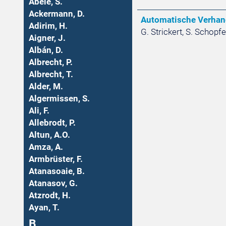
Abele, S.
Ackermann, D.
Automatische Verhan
Adirim, H.
G. Strickert, S. Schopfe
Aigner, J.
Albán, D.
Albrecht, P.
Albrecht, T.
Alder, M.
Algermissen, S.
Ali, F.
Allebrodt, P.
Altun, A.O.
Amza, A.
Armbrüster, F.
Atanasoaie, B.
Atanasov, G.
Atzrodt, H.
Ayan, T.
B