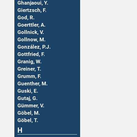
Ghanjaoui, Y.
Giertzsch, F.
God, R.
Goerttler, A.
Gollnick, V.
Gollnow, M.
González, P.J.
Gottfried, F.
Granig, W.
Greiner, T.
Grumm, F.
Guenther, M.
Guski, E.
Gutaj, G.
Gümmer, V.
Göbel, M.
Göbel, T.
H