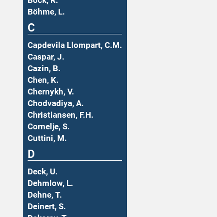
Böck, R.
Böhme, L.
C
Capdevila Llompart, C.M.
Caspar, J.
Cazin, B.
Chen, K.
Chernykh, V.
Chodvadiya, A.
Christiansen, F.H.
Cornelje, S.
Cuttini, M.
D
Deck, U.
Dehmlow, L.
Dehne, T.
Deinert, S.