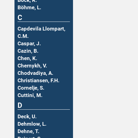
Böck, R.
Böhme, L.
C
Capdevila Llompart,
C.M.
Caspar, J.
Cazin, B.
Chen, K.
Chernykh, V.
Chodvadiya, A.
Christiansen, F.H.
Cornelje, S.
Cuttini, M.
D
Deck, U.
Dehmlow, L.
Dehne, T.