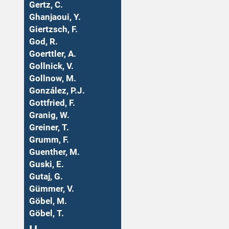
Gertz, C.
Ghanjaoui, Y.
Giertzsch, F.
God, R.
Goerttler, A.
Gollnick, V.
Gollnow, M.
González, P.J.
Gottfried, F.
Granig, W.
Greiner, T.
Grumm, F.
Guenther, M.
Guski, E.
Gutaj, G.
Gümmer, V.
Göbel, M.
Göbel, T.