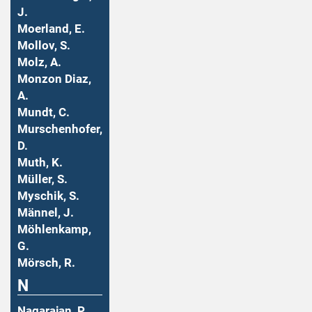
J.
Moerland, E.
Mollov, S.
Molz, A.
Monzon Diaz,
A.
Mundt, C.
Murschenhofer,
D.
Muth, K.
Müller, S.
Myschik, S.
Männel, J.
Möhlenkamp,
G.
Mörsch, R.
N
Nagarajan, P.