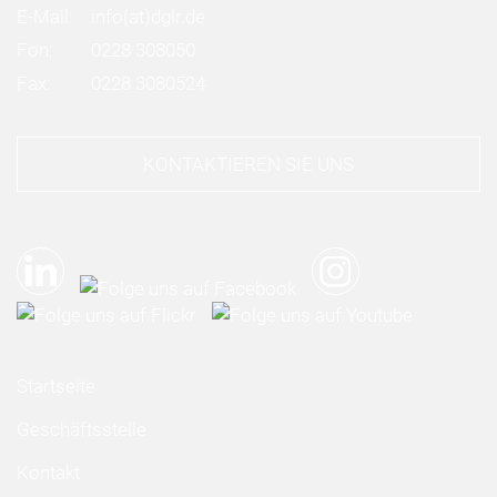
E-Mail:
info
(at)
dglr.de
Fon:
0228 308050
Fax:
0228 3080524
KONTAKTIEREN SIE UNS
Startseite
Geschäftsstelle
Kontakt