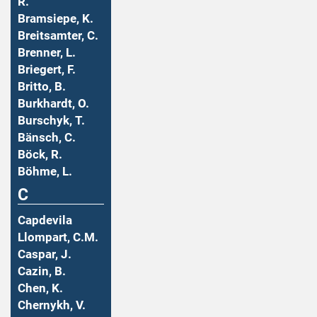
R.
Bramsiepe, K.
Breitsamter, C.
Brenner, L.
Briegert, F.
Britto, B.
Burkhardt, O.
Burschyk, T.
Bänsch, C.
Böck, R.
Böhme, L.
C
Capdevila
Llompart, C.M.
Caspar, J.
Cazin, B.
Chen, K.
Chernykh, V.