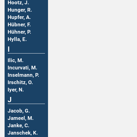
Hootz, J.
Hunger, R.
Hupfer, A.
Hübner, F.
Hühner, P.
Hylla, E.
I
Ilic, M.
Incurvati, M.
Inselmann, P.
Irschitz, O.
Iyer, N.
J
Jacob, G.
Jameel, M.
Janke, C.
Janschek, K.