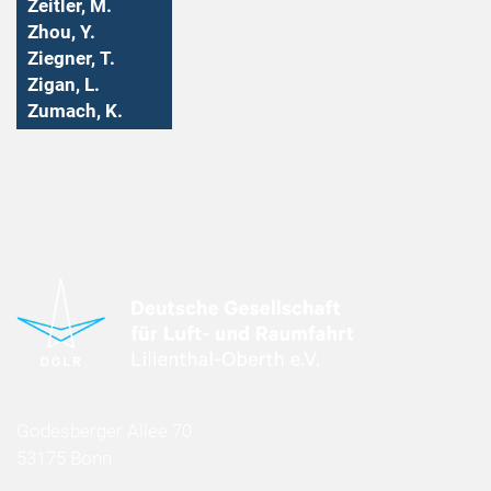
Zeitler, M.
Zhou, Y.
Ziegner, T.
Zigan, L.
Zumach, K.
Godesberger Allee 70
53175 Bonn