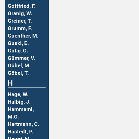
Gottfried, F.
Granig, W.
Greiner, T.
Grumm, F.
Guenther, M.
Guski, E.
Gutaj, G.
Gümmer, V.
Göbel, M.
Göbel, T.
H
Hage, W.
Halbig, J.
Hammami,
M.O.
Hartmann, C.
Hastedt, P.