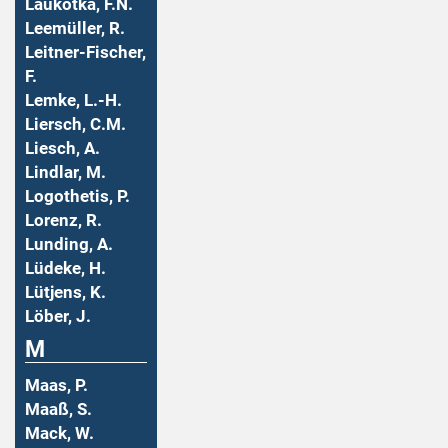
Laukotka, F.N.
Leemüller, R.
Leitner-Fischer,
F.
Lemke, L.-H.
Liersch, C.M.
Liesch, A.
Lindlar, M.
Logothetis, P.
Lorenz, R.
Lunding, A.
Lüdeke, H.
Lütjens, K.
Löber, J.
M
Maas, P.
Maaß, S.
Mack, W.