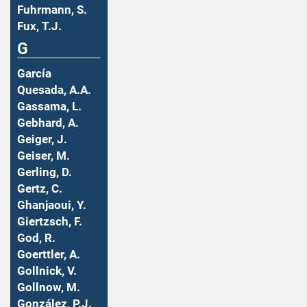
Fuhrmann, S.
Fux, T.J.
G
García
Quesada, A.A.
Gassama, L.
Gebhard, A.
Geiger, J.
Geiser, M.
Gerling, D.
Gertz, C.
Ghanjaoui, Y.
Giertzsch, F.
God, R.
Goerttler, A.
Gollnick, V.
Gollnow, M.
González, P.J.