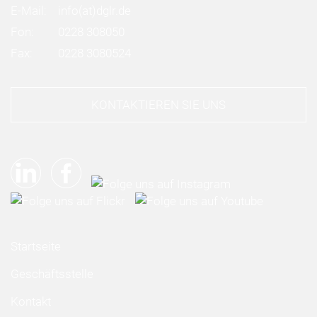
E-Mail:
info
(at)
dglr.de
Fon:
0228 308050
Fax:
0228 3080524
KONTAKTIEREN SIE UNS
Startseite
Geschäftsstelle
Kontakt