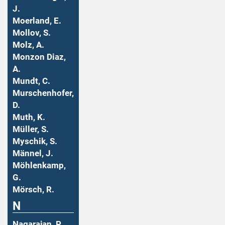
J.
Moerland, E.
Mollov, S.
Molz, A.
Monzon Diaz,
A.
Mundt, C.
Murschenhofer,
D.
Muth, K.
Müller, S.
Myschik, S.
Männel, J.
Möhlenkamp,
G.
Mörsch, R.
N
Nagarajan, P.