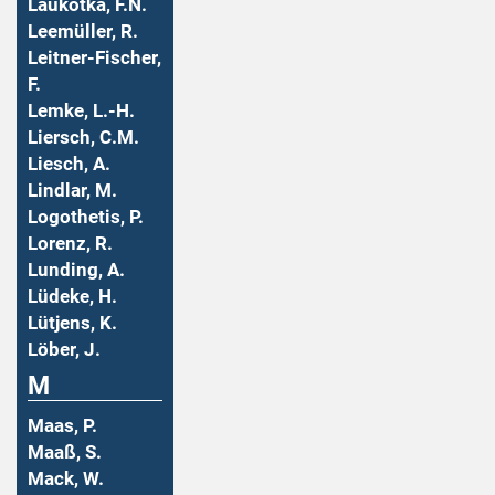
Laukotka, F.N.
Leemüller, R.
Leitner-Fischer,
F.
Lemke, L.-H.
Liersch, C.M.
Liesch, A.
Lindlar, M.
Logothetis, P.
Lorenz, R.
Lunding, A.
Lüdeke, H.
Lütjens, K.
Löber, J.
M
Maas, P.
Maaß, S.
Mack, W.