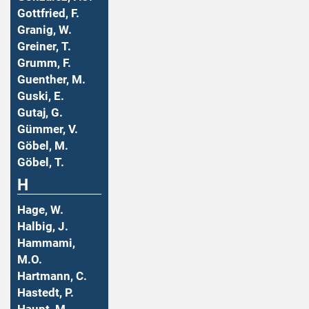
Gottfried, F.
Granig, W.
Greiner, T.
Grumm, F.
Guenther, M.
Guski, E.
Gutaj, G.
Gümmer, V.
Göbel, M.
Göbel, T.
H
Hage, W.
Halbig, J.
Hammami,
M.O.
Hartmann, C.
Hastedt, P.