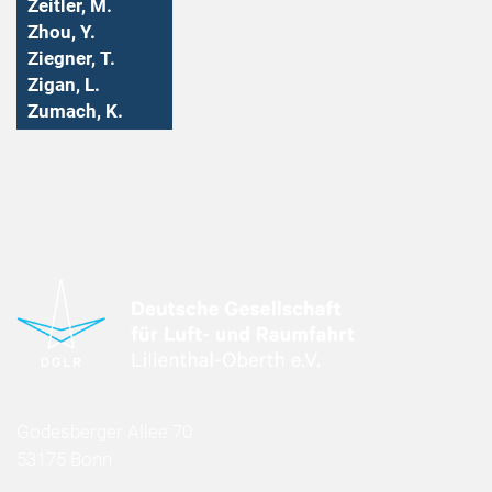
Zeitler, M.
Zhou, Y.
Ziegner, T.
Zigan, L.
Zumach, K.
Godesberger Allee 70
53175 Bonn