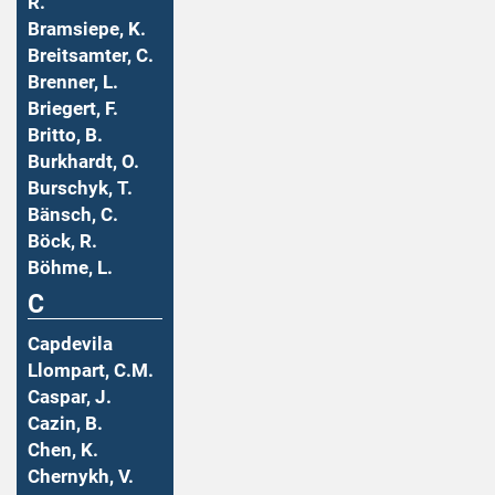
R.
Bramsiepe, K.
Breitsamter, C.
Brenner, L.
Briegert, F.
Britto, B.
Burkhardt, O.
Burschyk, T.
Bänsch, C.
Böck, R.
Böhme, L.
C
Capdevila
Llompart, C.M.
Caspar, J.
Cazin, B.
Chen, K.
Chernykh, V.