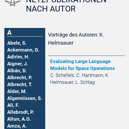
NACH AUTOR
A
Vorträge des Autoren: K.
Helmsauer
Abele, S.
Ackermann, D.
Adirim, H.
Evaluating Large Language
Aigner, J.
Models for Space Operations
Albán, D.
C. Schefels, C. Hartmann, K.
Albrecht, P.
Helmsauer, L. Schlag
Albrecht, T.
Alder, M.
Algermissen, S.
Ali, F.
Allebrodt, P.
Altun, A.O.
Amza, A.