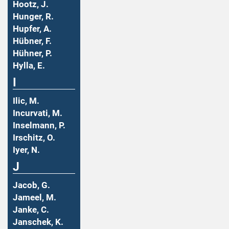
Hootz, J.
Hunger, R.
Hupfer, A.
Hübner, F.
Hühner, P.
Hylla, E.
I
Ilic, M.
Incurvati, M.
Inselmann, P.
Irschitz, O.
Iyer, N.
J
Jacob, G.
Jameel, M.
Janke, C.
Janschek, K.