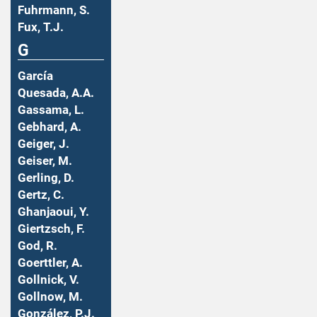
Fuhrmann, S.
Fux, T.J.
G
García
Quesada, A.A.
Gassama, L.
Gebhard, A.
Geiger, J.
Geiser, M.
Gerling, D.
Gertz, C.
Ghanjaoui, Y.
Giertzsch, F.
God, R.
Goerttler, A.
Gollnick, V.
Gollnow, M.
González, P.J.