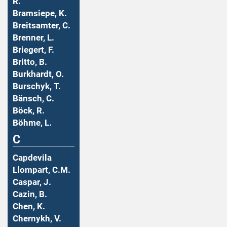
R.
Bramsiepe, K.
Breitsamter, C.
Brenner, L.
Briegert, F.
Britto, B.
Burkhardt, O.
Burschyk, T.
Bänsch, C.
Böck, R.
Böhme, L.
C
Capdevila
Llompart, C.M.
Caspar, J.
Cazin, B.
Chen, K.
Chernykh, V.