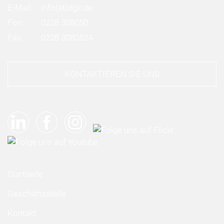
E-Mail:
info
(at)
dglr.de
Fon:
0228 308050
Fax:
0228 3080524
KONTAKTIEREN SIE UNS
Startseite
Geschäftsstelle
Kontakt