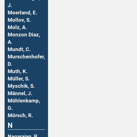
J.
Moerland, E.
Mollov, S.
Molz, A.
Monzon Diaz,
A.
Mundt, C.
Murschenhofer,
D.
Muth, K.
Müller, S.
Myschik, S.
Männel, J.
Möhlenkamp,
G.
Mörsch, R.
N
Nagarajan, P.