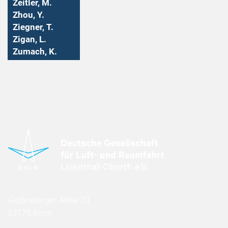
Zeitler, M.
Zhou, Y.
Ziegner, T.
Zigan, L.
Zumach, K.
Godesberger Allee 70
53175 Bonn