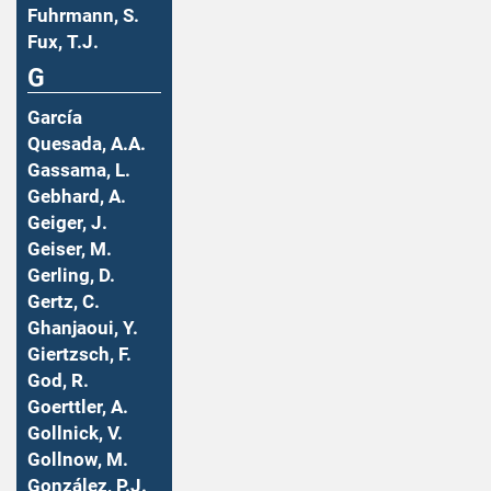
Fuhrmann, S.
Fux, T.J.
G
García
Quesada, A.A.
Gassama, L.
Gebhard, A.
Geiger, J.
Geiser, M.
Gerling, D.
Gertz, C.
Ghanjaoui, Y.
Giertzsch, F.
God, R.
Goerttler, A.
Gollnick, V.
Gollnow, M.
González, P.J.