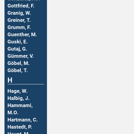
Gottfried, F.
Granig, W.
Greiner, T.
Grumm, F.
Guenther, M.
Guski, E.
Gutaj, G.
Gümmer, V.
Göbel, M.
Göbel, T.
H
Hage, W.
Halbig, J.
Hammami,
M.O.
Hartmann, C.
Hastedt, P.