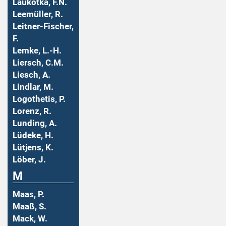
Laukotka, F.N.
Leemüller, R.
Leitner-Fischer,
F.
Lemke, L.-H.
Liersch, C.M.
Liesch, A.
Lindlar, M.
Logothetis, P.
Lorenz, R.
Lunding, A.
Lüdeke, H.
Lütjens, K.
Löber, J.
M
Maas, P.
Maaß, S.
Mack, W.