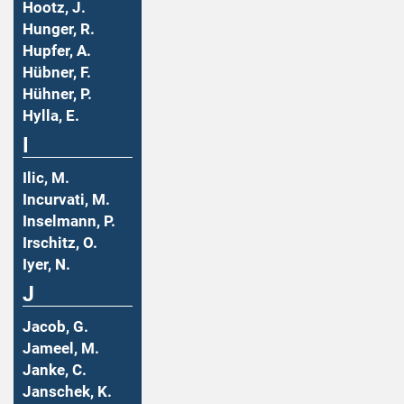
Hootz, J.
Hunger, R.
Hupfer, A.
Hübner, F.
Hühner, P.
Hylla, E.
I
Ilic, M.
Incurvati, M.
Inselmann, P.
Irschitz, O.
Iyer, N.
J
Jacob, G.
Jameel, M.
Janke, C.
Janschek, K.